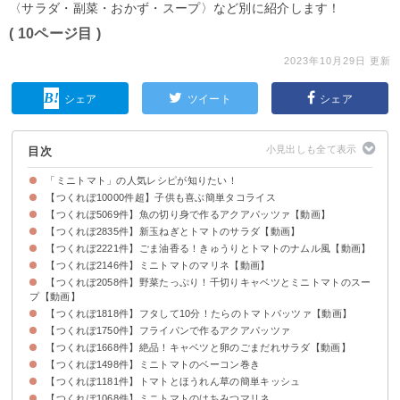
〈サラダ・副菜・おかず・スープ〉など別に紹介します！
( 10ページ目 )
2023年10月29日 更新
シェア
ツイート
シェア
目次
「ミニトマト」の人気レシピが知りたい！
【つくれぽ10000件超】子供も喜ぶ簡単タコライス
【つくれぽ5069件】魚の切り身で作るアクアパッツァ【動画】
【つくれぽ2835件】新玉ねぎとトマトのサラダ【動画】
【つくれぽ2221件】ごま油香る！きゅうりとトマトのナムル風【動画】
【つくれぽ2146件】ミニトマトのマリネ【動画】
【つくれぽ2058件】野菜たっぷり！千切りキャベツとミニトマトのスー
プ【動画】
【つくれぽ1818件】フタして10分！たらのトマトパッツァ【動画】
【つくれぽ1750件】フライパンで作るアクアパッツァ
【つくれぽ1668件】絶品！キャベツと卵のごまだれサラダ【動画】
【つくれぽ1498件】ミニトマトのベーコン巻き
【つくれぽ1181件】トマトとほうれん草の簡単キッシュ
【つくれぽ1068件】ミニトマトのはちみつマリネ