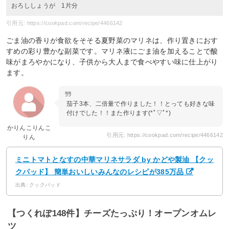
おろししょうが 1片分
引用元: https://cookpad.com/recipe/4466142
ごま油の香りが食欲をそそる夏野菜のマリネは、作り置きにおす
すめの彩り豊かな副菜です。マリネ液にごま油を加えることで酸
味がまろやかになり、子供から大人まで食べやすい味に仕上がり
ます。
茄子3本、二倍量で作りました！！とっても好きな味
付けでした！！また作ります(*ﾟ▽ﾟ*)
かりんこりんこ
引用元: https://cookpad.com/recipe/4466142
りん
ミニトマトとなすの中華マリネサラダ by かどや製油 【クッ
クパッド】 簡単おいしいみんなのレシピが385万品
出典: クックパッド
【つくれぽ148件】チーズたっぷり！オープンオムレ
ツ