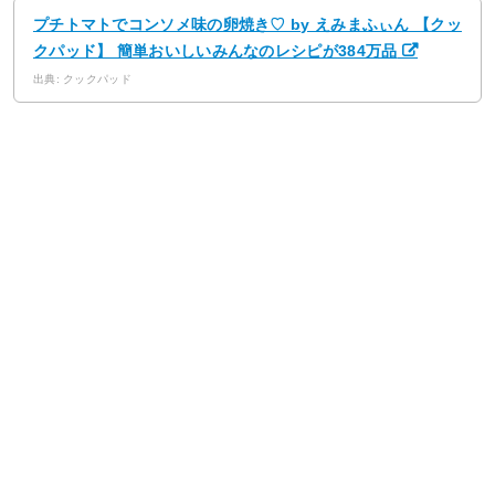
プチトマトでコンソメ味の卵焼き♡ by えみまふぃん 【クッ
クパッド】 簡単おいしいみんなのレシピが384万品
出典: クックパッド