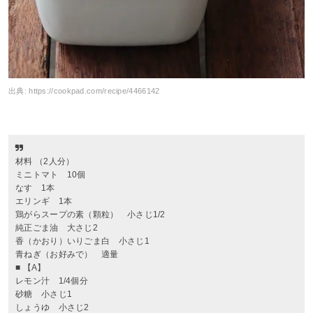
出典:
https://cookpad.com/recipe/4466142
材料 （2人分）
ミニトマト 10個
なす 1本
エリンギ 1本
鶏がらスープの素（顆粒） 小さじ1/2
純正ごま油 大さじ2
香（かおり）いりごま白 小さじ1
青ねぎ（お好みで） 適量
■ 【A】
レモン汁 1/4個分
砂糖 小さじ1
しょうゆ 小さじ2