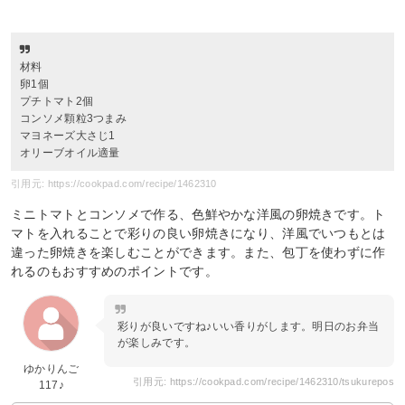
材料
卵1個
プチトマト2個
コンソメ顆粒3つまみ
マヨネーズ大さじ1
オリーブオイル適量
引用元: https://cookpad.com/recipe/1462310
ミニトマトとコンソメで作る、色鮮やかな洋風の卵焼きです。ト
マトを入れることで彩りの良い卵焼きになり、洋風でいつもとは
違った卵焼きを楽しむことができます。また、包丁を使わずに作
れるのもおすすめのポイントです。
彩りが良いですね♪いい香りがします。明日のお弁当
が楽しみです。
ゆかりんご
引用元: https://cookpad.com/recipe/1462310/tsukurepos
117♪