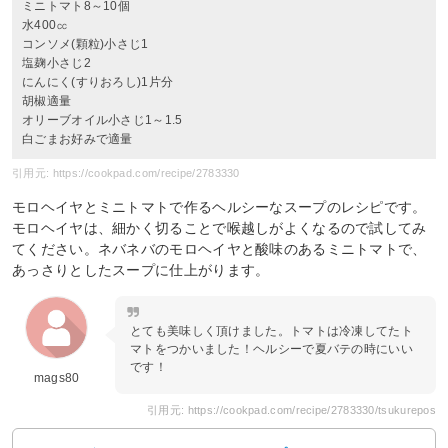
ミニトマト8～10個
水400㏄
コンソメ(顆粒)小さじ1
塩麹小さじ2
にんにく(すりおろし)1片分
胡椒適量
オリーブオイル小さじ1～1.5
白ごまお好みで適量
引用元: https://cookpad.com/recipe/2783330
モロヘイヤとミニトマトで作るヘルシーなスープのレシピです。
モロヘイヤは、細かく切ることで喉越しがよくなるので試してみ
てください。ネバネバのモロヘイヤと酸味のあるミニトマトで、
あっさりとしたスープに仕上がります。
とても美味しく頂けました。トマトは冷凍してたト
マトをつかいました！ヘルシーで夏バテの時にいい
です！
mags80
引用元: https://cookpad.com/recipe/2783330/tsukurepos