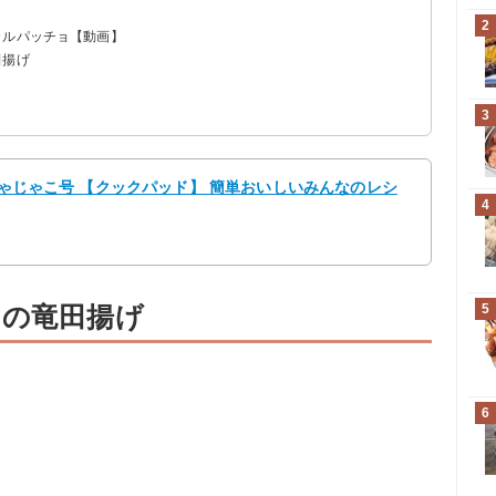
2
カルパッチョ【動画】
田揚げ
3
 じゃじゃこ号 【クックパッド】 簡単おいしいみんなのレシ
4
チの竜田揚げ
5
6