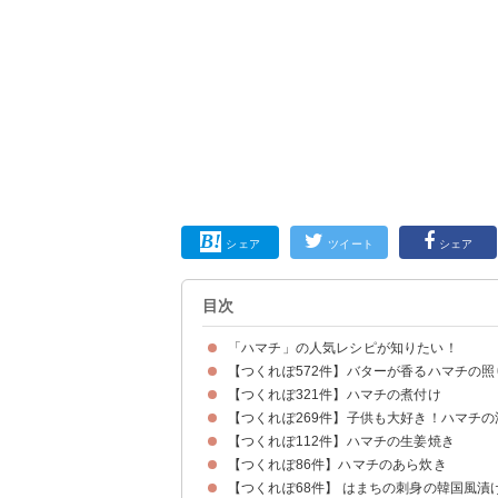
シェア
ツイート
シェア
目次
「ハマチ」の人気レシピが知りたい！
【つくれぽ572件】バターが香るハマチの照
【つくれぽ321件】ハマチの煮付け
【つくれぽ269件】子供も大好き！ハマチの
【つくれぽ112件】ハマチの生姜焼き
【つくれぽ86件】ハマチのあら炊き
【つくれぽ68件】 はまちの刺身の韓国風漬