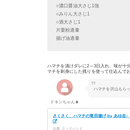
○濃口醤油大さじ1強
○みりん大さじ1
○酒大さじ1
片栗粉適量
揚げ油適量
ハマチを漬けダレに2～3日入れ、味が十
マチを刺身にした残りを使って仕込んで
ハマチを沢山もら
ドキンちゃん★
さくさく、ハマチの竜田揚げ by あゆ吉♪
出典: クックパッド