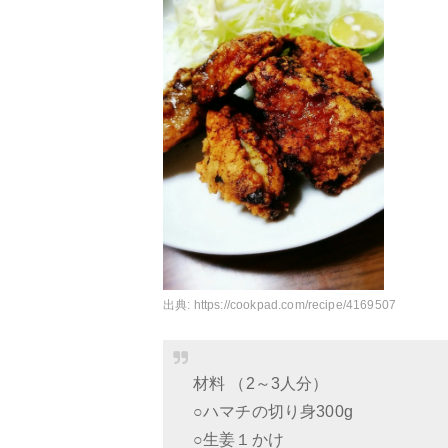
出典:
https://cookpad.com/recipe/4169507
材料 （2～3人分）
○ハマチの切り身300g
○生姜１かけ