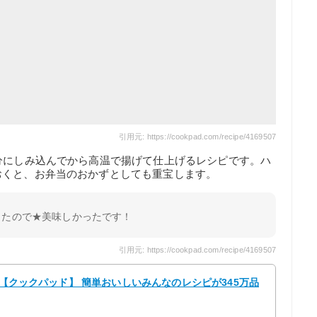
引用元: https://cookpad.com/recipe/4169507
分にしみ込んでから高温で揚げて仕上げるレシピです。ハ
おくと、お弁当のおかずとしても重宝します。
ったので★美味しかったです！
引用元: https://cookpad.com/recipe/4169507
 【クックパッド】 簡単おいしいみんなのレシピが345万品