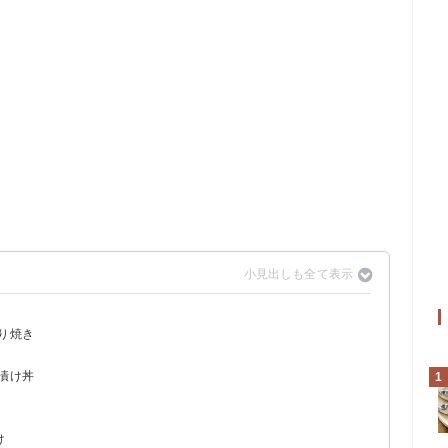
り焼き
漬け丼
1
け