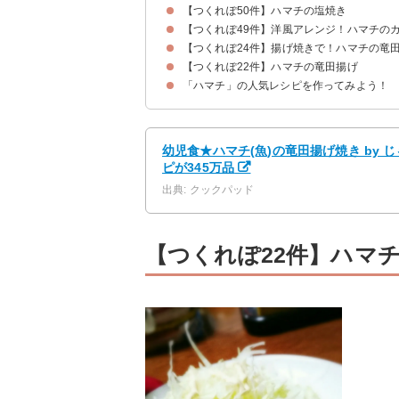
【つくれぽ50件】ハマチの塩焼き
【つくれぽ49件】洋風アレンジ！ハマチの
【つくれぽ24件】揚げ焼きで！ハマチの竜
【つくれぽ22件】ハマチの竜田揚げ
「ハマチ」の人気レシピを作ってみよう！
幼児食★ハマチ(魚)の竜田揚げ焼き by
ピが345万品
出典: クックパッド
【つくれぽ22件】ハマ