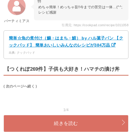
めちゃ簡単！めっちゃ旨!!今までの苦労は一体…(^^;
レシピ感謝
バーティミアス
引用元: https://cookpad.com/recipe/1011058
簡単☆魚の煮付け（鰤・はまち・鯖） by ハル菓子パン 【ク
ックパッド】 簡単おいしいみんなのレシピが384万品
出典: クックパッド
【つくれぽ269件】子供も大好き！ハマチの漬け丼
( 次のページへ続く )
1/4
続きを読む