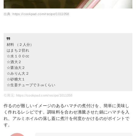
出典:
https://cookpad.com/recipe/1011058
材料 （２人分）
はまち２切れ
☆水１００cc
☆酒大２
☆醤油大２
☆みりん大２
☆砂糖大１
☆生姜チューブで３㎝くらい
引用元: https://cookpad.com/recipe/1011058
作るのが難しいイメージのあるハマチの煮付けを、簡単に美味し
く作れるレシピです。調味料を合わせ沸騰させた鍋にハマチを入
れ、アルミホイルの落し蓋に煮汁を何度かかけるのがポイントで
す。