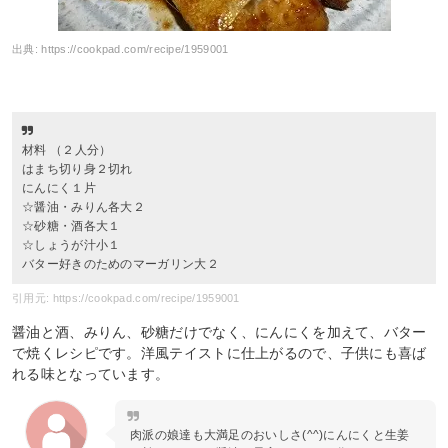
出典:
https://cookpad.com/recipe/1959001
材料 （２人分）
はまち切り身２切れ
にんにく１片
☆醤油・みりん各大２
☆砂糖・酒各大１
☆しょうが汁小１
バター好きのためのマーガリン大２
引用元: https://cookpad.com/recipe/1959001
醤油と酒、みりん、砂糖だけでなく、にんにくを加えて、バター
で焼くレシピです。洋風テイストに仕上がるので、子供にも喜ば
れる味となっています。
肉派の娘達も大満足のおいしさ(^^)にんにくと生姜