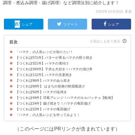
調理・煮込み調理・揚げ調理〉など調理法別に紹介します！
2023年10月30日 更新
シェア
ツイート
シェア
目次
「ハマチ」の人気レシピが知りたい！
【つくれぽ572件】バターが香るハマチの照り焼き
【つくれぽ321件】ハマチの煮付け
【つくれぽ269件】子供も大好き！ハマチの漬け丼
【つくれぽ112件】ハマチの生姜焼き
【つくれぽ86件】ハマチのあら炊き
【つくれぽ68件】 はまちの刺身の韓国風漬け
【つくれぽ50件】ハマチの塩焼き
【つくれぽ49件】洋風アレンジ！ハマチのカルパッチョ【動画】
【つくれぽ24件】揚げ焼きで！ハマチの竜田揚げ
【つくれぽ22件】ハマチの竜田揚げ
「ハマチ」の人気レシピを作ってみよう！
（このページにはPRリンクが含まれています）