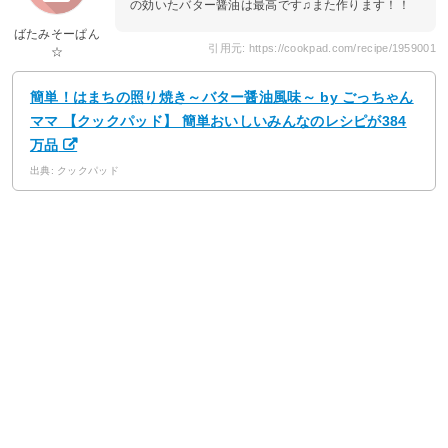
の効いたバター醤油は最高です♫また作ります！！
ばたみそーぱん
引用元: https://cookpad.com/recipe/1959001
☆
簡単！はまちの照り焼き～バター醤油風味～ by ごっちゃん
ママ 【クックパッド】 簡単おいしいみんなのレシピが384
万品
出典: クックパッド