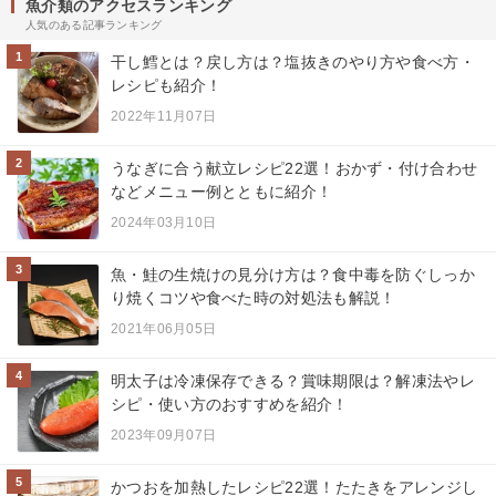
魚介類のアクセスランキング
人気のある記事ランキング
1
干し鱈とは？戻し方は？塩抜きのやり方や食べ方・
レシピも紹介！
2022年11月07日
2
うなぎに合う献立レシピ22選！おかず・付け合わせ
などメニュー例とともに紹介！
2024年03月10日
3
魚・鮭の生焼けの見分け方は？食中毒を防ぐしっか
り焼くコツや食べた時の対処法も解説！
2021年06月05日
4
明太子は冷凍保存できる？賞味期限は？解凍法やレ
シピ・使い方のおすすめを紹介！
2023年09月07日
5
かつおを加熱したレシピ22選！たたきをアレンジし