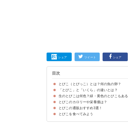
シェア
ツイート
シェア
目次
とびこ（とびっこ）とは？何の魚の卵？
「とびこ」と「いくら」の違いとは？
とびこはトビウオの卵
「とびこ」と「とびっこ」の違い
生のとびこは何色？緑・黄色のとびこもあ
①親の魚
②味わい・食感
とびこのカロリーや栄養価は？
生のとびこは黄色
とびこは着色さていることがほとんど
とびこの通販おすすめ3選！
とびこのカロリーを他の魚の卵と比較
とびこの栄養価・効能
とびこを食べてみよう
①とびっこ味くらべ 4品セット（3000円）
②とびこ 200g（798円）
③とびっ子 とびっこ 140g（980円）