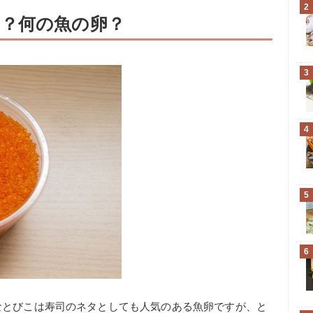
2
？何の魚の卵？
3
4
5
6
なとびこは寿司のネタとしても人気のある魚卵ですが、と