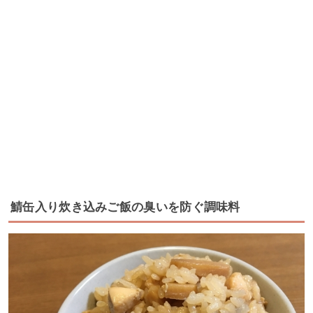
鯖缶入り炊き込みご飯の臭いを防ぐ調味料