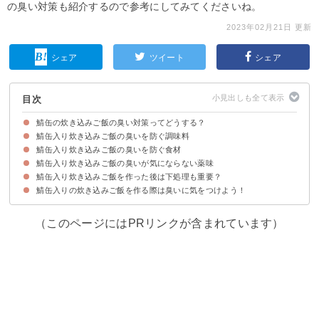
の臭い対策も紹介するので参考にしてみてくださいね。
2023年02月21日 更新
シェア
ツイート
シェア
目次
鯖缶の炊き込みご飯の臭い対策ってどうする？
鯖缶入り炊き込みご飯の臭いを防ぐ調味料
鯖缶入りの炊き込みご飯が臭くなる原因
鯖缶入り炊き込みご飯の臭いを防ぐ食材
①料理酒・みりんなどアルコール系の調味料を入れる
②酢を入れる
鯖缶入り炊き込みご飯の臭いが気にならない薬味
①ごぼう
②梅干し
③生姜
④玄米
鯖缶入り炊き込みご飯を作った後は下処理も重要？
①ネギ
②大葉
鯖缶入りの炊き込みご飯を作る際は臭いに気をつけよう！
炊飯したあとの炊飯器の臭いを取る方法
缶詰の臭いを残さない捨て方
（このページにはPRリンクが含まれています）