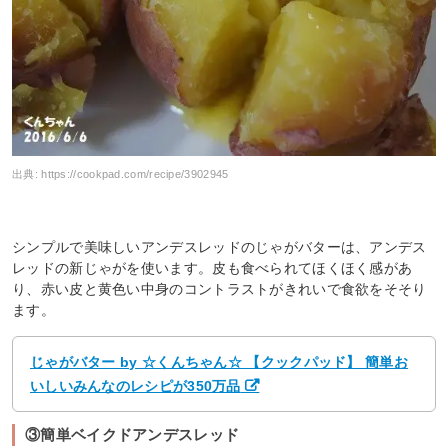
出典:
https://cookpad.com/recipe/3902945
シンプルで美味しいアンデスレッドのじゃがバターは、アンデス
レッドの新じゃがを使います。皮も食べられてほくほく感があ
り、赤い皮と黄色い中身のコントラストがきれいで食欲をそそり
ます。
じゃがバター by ☆くんちゃん☆ 【クックパッド】 簡単お
いしいみんなのレシピが350万品
③簡単ベイクドアンデスレッド