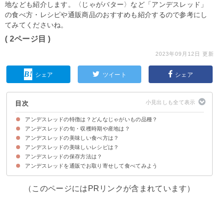
地なども紹介します。〈じゃがバター〉など「アンデスレッド」
の食べ方・レシピや通販商品のおすすめも紹介するので参考にし
てみてくださいね。
( 2ページ目 )
2023年09月12日 更新
シェア
ツイート
シェア
目次
アンデスレッドの特徴は？どんなじゃがいもの品種？
アンデスレッドの旬・収穫時期や産地は？
アンデスレッドは赤い皮が特徴のじゃがいも
アンデスレッドの味わい・食感
アンデスレッドの値段・価格
アンデスレッドの美味しい食べ方は？
アンデスレッドの産地
アンデスレッドの旬・収穫時期は6月〜7月・11月～12月初旬ごろ
アンデスレッドの美味しいレシピは？
アンデスレッドは皮ごと食べられる
アンデスレッドに向いている調理法・料理
アンデスレッドの保存方法は？
①アンデスレッドのポテトサラダ
②アンデスレッドのじゃがバター
③簡単ベイクドアンデスレッド
アンデスレッドを通販でお取り寄せして食べてみよう
（このページにはPRリンクが含まれています）