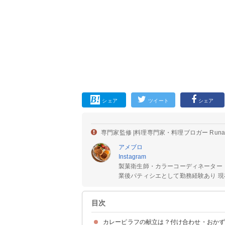
シェア
ツイート
シェア
専門家監修 |
料理専門家・料理ブロガー Run
アメブロ
Instagram
製菓衛生師・カラーコーディネーター
業後パティシエとして勤務経験あり 現在
目次
カレーピラフの献立は？付け合わせ・おか