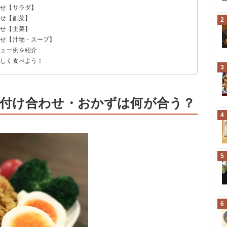
わせ【サラダ】
わせ【副菜】
2
わせ【主菜】
わせ【汁物・スープ】
ニュー例を紹介
味しく食べよう！
3
付け合わせ・おかずは何が合う？
4
5
6