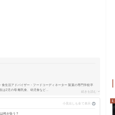
a
・食生活アドバイザー・フードコーディネーター 製菓の専門学校卒
は2児の母 離乳食、幼児食など...
1
ずは何が合う？