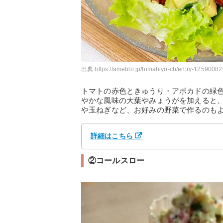
出典:
https://ameblo.jp/himahiyo-ch/entry-12590082
トマトの赤色ときゅうり・アボカドの緑
やかな風味の大葉やみょうがを加えると
や玉ねぎなど、お好みの野菜で作るのも
詳細はこちら
②コールスロー