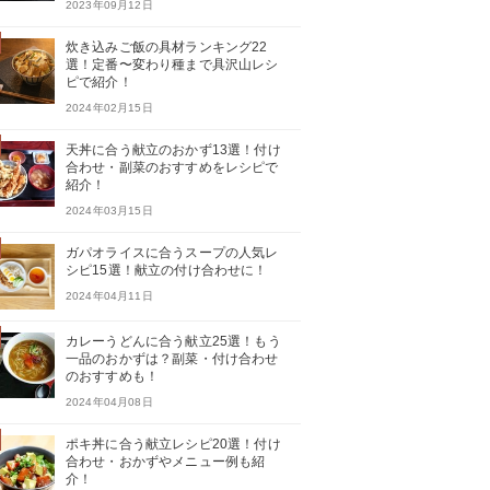
2023年09月12日
炊き込みご飯の具材ランキング22
選！定番〜変わり種まで具沢山レシ
ピで紹介！
2024年02月15日
天丼に合う献立のおかず13選！付け
合わせ・副菜のおすすめをレシピで
紹介！
2024年03月15日
ガパオライスに合うスープの人気レ
シピ15選！献立の付け合わせに！
2024年04月11日
カレーうどんに合う献立25選！もう
一品のおかずは？副菜・付け合わせ
のおすすめも！
2024年04月08日
ポキ丼に合う献立レシピ20選！付け
合わせ・おかずやメニュー例も紹
介！