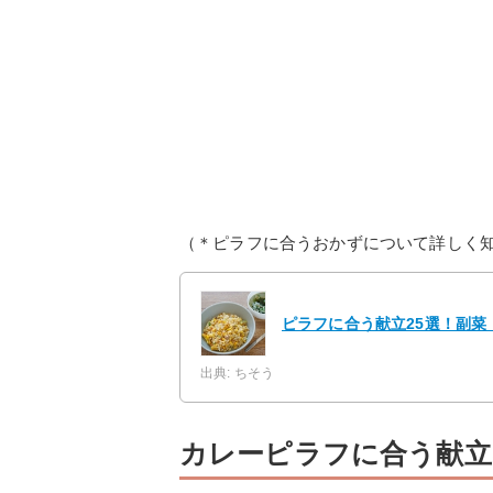
（＊ピラフに合うおかずについて詳しく
ピラフに合う献立25選！副
出典: ちそう
カレーピラフに合う献立