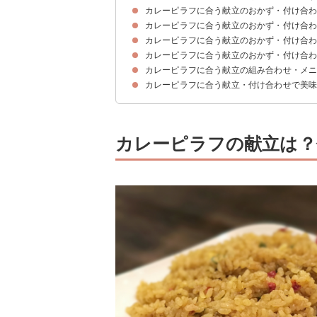
カレーピラフに合う献立のおかず・付け合
カレーピラフに合う献立のおかず・付け合
①トマトときゅうりのサラダ
②コールスロー
③切干大根と豆のサラダ
④かぼちゃのサラダ
カレーピラフに合う献立のおかず・付け合
①厚揚げのチーズ乗せ
②スパニッシュオムレツ
③人参とごぼうのきんぴら
④小松菜とツナの卵炒め
カレーピラフに合う献立のおかず・付け合
①ハンバーグ
②ローストチキン
③鮭ときのこのホイル焼き
④鶏むね肉ともやしの蒸し焼き
⑤かじきまぐろのステーキ
カレーピラフに合う献立の組み合わせ・メ
①コーンスープ
②野菜スープ
③玉ねぎスープ
④ミネストローネ
カレーピラフに合う献立・付け合わせで美
献立メニュー例①
献立メニュー例②
献立メニュー例③
カレーピラフの献立は？