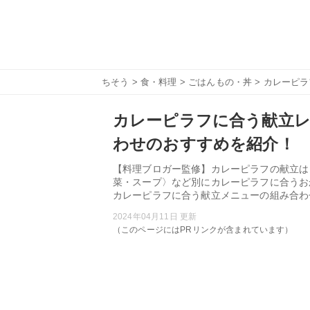
ちそう
>
食・料理
>
ごはんもの・丼
> カレーピ
カレーピラフに合う献立レ
わせのおすすめを紹介！
【料理ブロガー監修】カレーピラフの献立は
菜・スープ〉など別にカレーピラフに合うお
カレーピラフに合う献立メニューの組み合わ
2024年04月11日 更新
（このページにはPRリンクが含まれています）