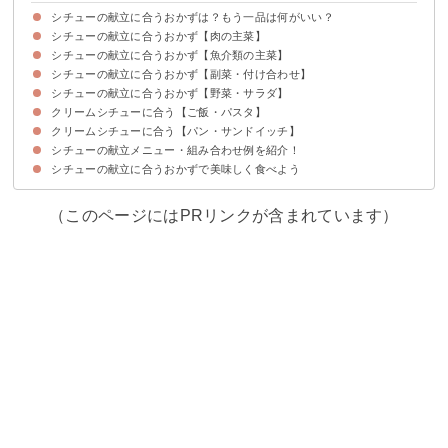
シチューの献立に合うおかずは？もう一品は何がいい？
シチューの献立に合うおかず【肉の主菜】
シチューの献立に合うおかず【魚介類の主菜】
①春巻き
②卵と豚肉のピリ辛炒め
③鶏胸肉のカレーグリル
④煮豚
シチューの献立に合うおかず【副菜・付け合わせ】
①鮭のバター醤油焼き
②白身魚のムニエル
③エビフライ
④イカのペペロンチーノ風炒め
シチューの献立に合うおかず【野菜・サラダ】
①スパニッシュオムレツ
②豆腐コロッケ
③チョレギサラダ
④豆腐ステーキ
⑤生ハムカマンベールチーズフライ
クリームシチューに合う【ご飯・パスタ】
①ほうれん草のサラダ
②トマトのファルシー
③マッシュルームとベーコンのキッシュ
④トマトツナサラダ
クリームシチューに合う【パン・サンドイッチ】
①トマトのピラフ
②カレーピラフ
③チャーハン
④炊き込みご飯
⑤ボンゴレビアンコ
シチューの献立メニュー・組み合わせ例を紹介！
①卵のサンドイッチ
②オープンサンド
③ごぼうのピタトーストサンド
シチューの献立に合うおかずで美味しく食べよう
シチュー献立例①
シチュー献立例②
シチュー献立例③
（このページにはPRリンクが含まれています）