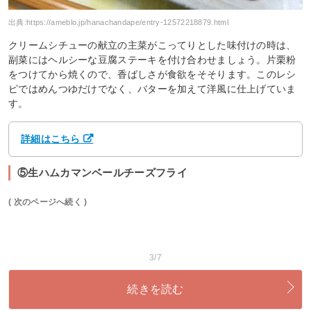
出典:
https://ameblo.jp/hanachandape/entry-12572218879.html
クリームシチューの献立の主菜がこってりとした味付けの時は、
副菜にはヘルシーな豆腐ステーキを付け合わせましょう。片栗粉
をつけてから焼くので、香ばしさが食欲をそそります。このレシ
ピではめんつゆだけでなく、バターを加えて洋風に仕上げていま
す。
詳細はこちら
⑤生ハムカマンベールチーズフライ
( 次のページへ続く )
3/7
続きを読む