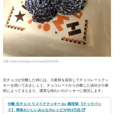
出典:
https://cookpad.com/recipe/5513598
生チョコが分離した時には、小麦粉を追加してチョコレートクッ
キーを焼いてみましょう。チョコレートから分離した油分が小麦
粉によってまとまり、濃厚な味わいのクッキーに復活します。
分離 生チョコ リメイククッキー by 義理猫 【クックパッ
ド】 簡単おいしいみんなのレシピが353万品