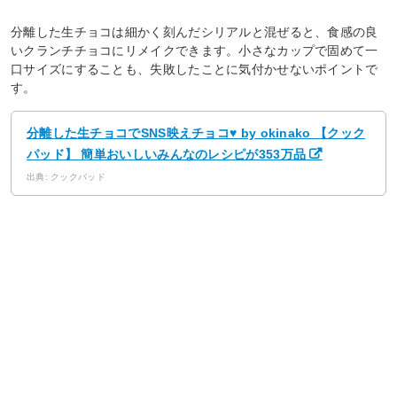
分離した生チョコは細かく刻んだシリアルと混ぜると、食感の良
いクランチチョコにリメイクできます。小さなカップで固めて一
口サイズにすることも、失敗したことに気付かせないポイントで
す。
分離した生チョコでSNS映えチョコ♥ by okinako 【クック
パッド】 簡単おいしいみんなのレシピが353万品
出典: クックパッド