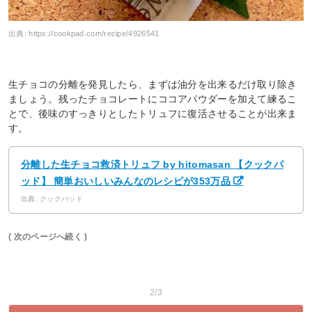
出典:
https://cookpad.com/recipe/4926541
生チョコの分離を発見したら、まずは油分を出来るだけ取り除き
ましょう。残ったチョコレートにココアパウダーを加えて練るこ
とで、後味のすっきりとしたトリュフに復活させることが出来ま
す。
分離した生チョコ救済トリュフ by hitomasan 【クックパ
ッド】 簡単おいしいみんなのレシピが353万品
出典: クックパッド
( 次のページへ続く )
2/3