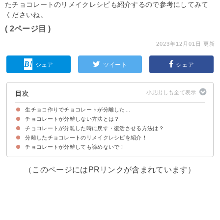
たチョコレートのリメイクレシピも紹介するので参考にしてみて
くださいね。
( 2ページ目 )
2023年12月01日 更新
シェア
ツイート
シェア
目次
生チョコ作りでチョコレートが分離した…
チョコレートが分離しない方法とは？
チョコレートが溶ける際に分離する原因・理由
分離したチョコレートの味わいは？まずい？
チョコレートが分離した時に戻す・復活させる方法は？
①チョコレートは50度ほどのお湯で温める
②チョコレートは溶け切ってから混ぜる
③チョコレートを溶かすときは水分が入らないようにする
分離したチョコレートのリメイクレシピを紹介！
①牛乳や生クリームを入れる
②電子レンジで温めてみる
③新しいチョコレートを溶かして入れる
チョコレートが分離しても諦めないで！
①チョコレートクッキー
②一口クランチチョコ
③トリュフ
（このページにはPRリンクが含まれています）