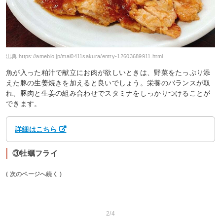
出典:
https://ameblo.jp/mai0411sakura/entry-12603689911.html
魚が入った粕汁で献立にお肉が欲しいときは、野菜をたっぷり添
えた豚の生姜焼きを加えると良いでしょう。栄養のバランスが取
れ、豚肉と生姜の組み合わせでスタミナをしっかりつけることが
できます。
詳細はこちら
③牡蠣フライ
( 次のページへ続く )
2/4