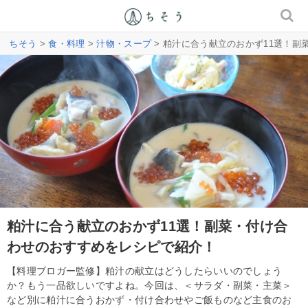
ちそう
>
食・料理
>
汁物・スープ
> 粕汁に合う献立のおかず11選！
粕汁に合う献立のおかず11選！副菜・付け合
わせのおすすめをレシピで紹介！
【料理ブロガー監修】粕汁の献立はどうしたらいいのでしょう
か？もう一品欲しいですよね。今回は、＜サラダ・副菜・主菜＞
など別に粕汁に合うおかず・付け合わせやご飯ものなど主食のお