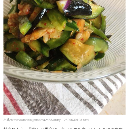
出典:
https://ameblo.jp/mama2438/entry-12399530198.html