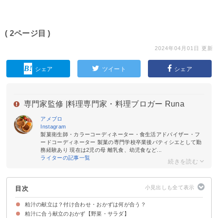
( 2ページ目 )
2024年04月01日 更新
シェア
ツイート
シェア
専門家監修 |
料理専門家・料理ブロガー Runa
アメブロ
Instagram
製菓衛生師・カラーコーディネーター・食生活アドバイザー・フ
ードコーディネーター 製菓の専門学校卒業後パティシエとして勤
務経験あり 現在は2児の母 離乳食、幼児食など...
ライターの記事一覧
目次
粕汁の献立は？付け合わせ・おかずは何が合う？
粕汁に合う献立のおかず【野菜・サラダ】