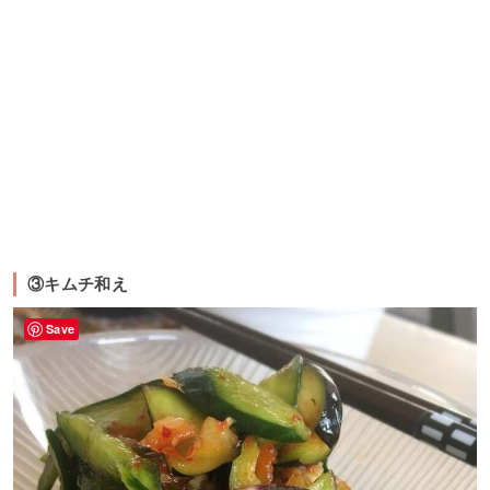
③キムチ和え
Save