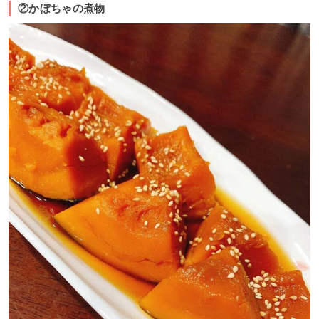
②かぼちゃの煮物