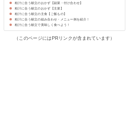
粕汁に合う献立のおかず【副菜・付け合わせ】
①ほうれん草のお浸し
②ポテトサラダ
粕汁に合う献立のおかず【主菜】
①ひじきの煮物
②かぼちゃの煮物
③キムチ和え
粕汁に合う献立の主食【ご飯もの】
①鮭のみりん漬け
②豚の生姜焼き
③牡蠣フライ
粕汁に合う献立の組み合わせ・メニュー例を紹介！
①きのこの炊き込みご飯
②牛丼
③わさびと大葉のおにぎり
粕汁に合う献立で美味しく食べよう！
献立メニュー例①
献立メニュー例②
献立メニュー例③
（このページにはPRリンクが含まれています）