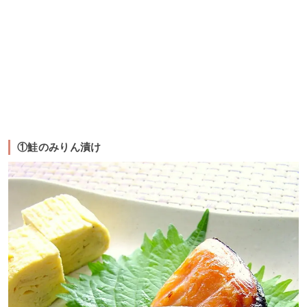
①鮭のみりん漬け