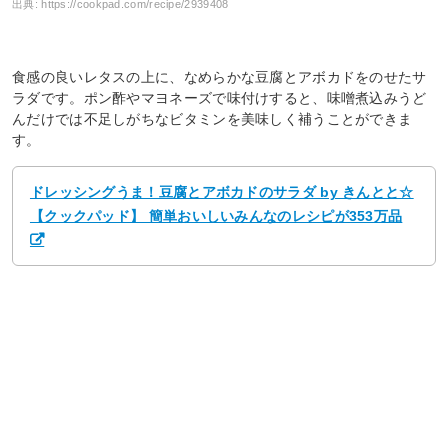
出典:
https://cookpad.com/recipe/2939408
食感の良いレタスの上に、なめらかな豆腐とアボカドをのせたサ
ラダです。ポン酢やマヨネーズで味付けすると、味噌煮込みうど
んだけでは不足しがちなビタミンを美味しく補うことができま
す。
ドレッシングうま！豆腐とアボカドのサラダ by きんとと☆
【クックパッド】 簡単おいしいみんなのレシピが353万品