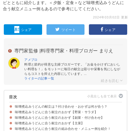
ピとともに紹介します。＜夕飯・定食＞など味噌煮込みうどんに
合う献立メニュー例もあるので参考にしてください。
2024年03月02日 更新
シェア
ツイート
シェア
専門家監修 |
料理専門家・料理ブロガー まりえ
アメブロ
料理と節約が得意な主婦ブロガーです。「お金をかけずにおいし
い料理を！」をモットーに毎日の献立は彩りや栄養を気にしなが
らもコストを抑えた内容にしています。...
ライターの記事一覧
目次
味噌煮込みうどんの献立は？付け合わせ・おかずは何が合う？
味噌煮込みうどんに合う献立のおかず【野菜・サラダ】
味噌煮込みうどんに合う献立のおかず【副菜・付け合わせ】
①水菜とミニトマトのサラダ
②豆腐とアボカドのサラダ
③なすのポン酢和え
④きゅうりの浅漬け
⑤長芋の梅ポン酢サラダ
味噌煮込みうどんに合う献立のおかず【主菜】
①かぼちゃと豚肉のそぼろ煮
②野菜とツナのマヨネーズ和え
③切り干し大根の煮物
④もやしとウィンナーの炒めもの
味噌煮込みうどんに合う献立の組み合わせ・メニュー例を紹介！
①手羽先の甘辛焼き
②鶏の唐揚げ
③ぶりの照り焼き
④ちくわの磯辺揚げ