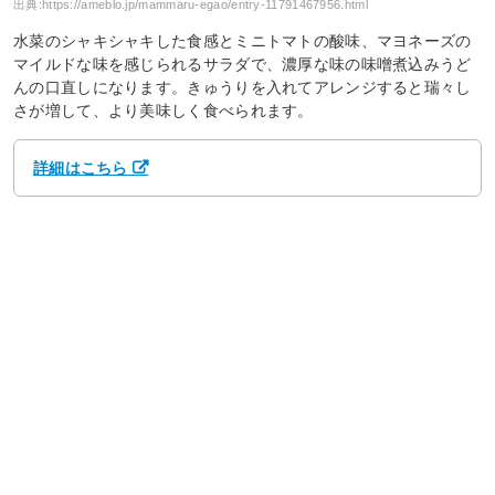
出典:
https://ameblo.jp/mammaru-egao/entry-11791467956.html
水菜のシャキシャキした食感とミニトマトの酸味、マヨネーズの
マイルドな味を感じられるサラダで、濃厚な味の味噌煮込みうど
んの口直しになります。きゅうりを入れてアレンジすると瑞々し
さが増して、より美味しく食べられます。
詳細はこちら