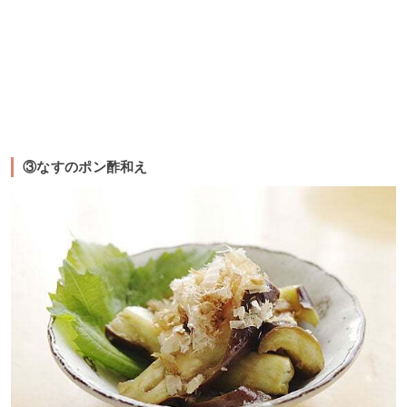
③なすのポン酢和え