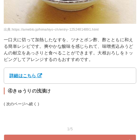
出典:
https://ameblo.jp/himahiyo-ch/entry-12524814891.html
一口大に切って加熱したなすを、ツナとポン酢、酢とともに和え
る簡単レシピです。爽やかな酸味を感じられて、味噌煮込みうど
んの献立をあっさりと食べることができます。大根おろしをトッ
ピングしてアレンジするのもおすすめです。
詳細はこちら
④きゅうりの浅漬け
( 次のページへ続く )
1/5