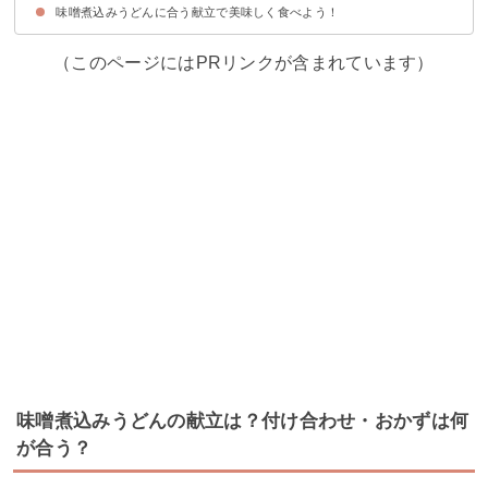
味噌煮込みうどんに合う献立で美味しく食べよう！
献立メニュー例①
献立メニュー例②
献立メニュー例③
献立メニュー例④
（このページにはPRリンクが含まれています）
味噌煮込みうどんの献立は？付け合わせ・おかずは何
が合う？