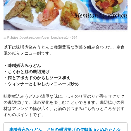
出典:
https://cookpad.com/user_kondates/144584
以下は味噌煮込みうどんに種類豊富な副菜を組み合わせた、定食
風の献立メニュー例です。
・味噌煮込みうどん
・ちくわと鯵の磯辺揚げ
・鮪とアボカドのからしソース和え
・ウィンナーともやしのマヨネーズ炒め
味噌煮込みうどんの濃厚な味に、ほんのり青のりが香るサクサク
の磯辺揚げで、味の変化を楽しむことができます。磯辺揚げの具
材はアレンジの幅が広く、お酒のおつまみにも合うところがおす
すめのポイントです。
味噌煮込みうどん お魚の磯辺揚げの夕御飯 by めみたん☆