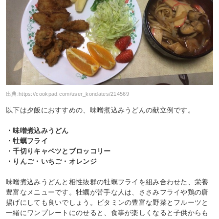
出典:
https://cookpad.com/user_kondates/214569
以下は夕飯におすすめの、味噌煮込みうどんの献立例です。
・味噌煮込みうどん
・牡蠣フライ
・千切りキャベツとブロッコリー
・りんご・いちご・オレンジ
味噌煮込みうどんと相性抜群の牡蠣フライを組み合わせた、栄養
豊富なメニューです。牡蠣が苦手な人は、ささみフライや鶏の唐
揚げにしても良いでしょう。ビタミンの豊富な野菜とフルーツと
一緒にワンプレートにのせると、食事が楽しくなると子供からも