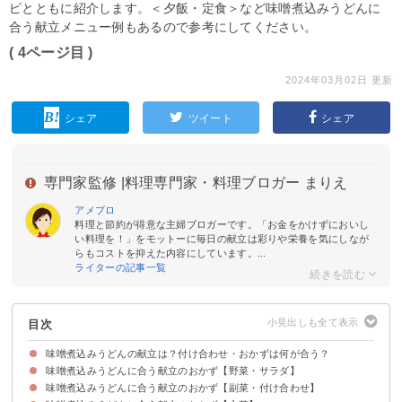
ピとともに紹介します。＜夕飯・定食＞など味噌煮込みうどんに
合う献立メニュー例もあるので参考にしてください。
( 4ページ目 )
2024年03月02日 更新
シェア
ツイート
シェア
専門家監修 |
料理専門家・料理ブロガー まりえ
アメブロ
料理と節約が得意な主婦ブロガーです。「お金をかけずにおいし
い料理を！」をモットーに毎日の献立は彩りや栄養を気にしなが
らもコストを抑えた内容にしています。...
ライターの記事一覧
目次
味噌煮込みうどんの献立は？付け合わせ・おかずは何が合う？
味噌煮込みうどんに合う献立のおかず【野菜・サラダ】
味噌煮込みうどんに合う献立のおかず【副菜・付け合わせ】
①水菜とミニトマトのサラダ
②豆腐とアボカドのサラダ
③なすのポン酢和え
④きゅうりの浅漬け
⑤長芋の梅ポン酢サラダ