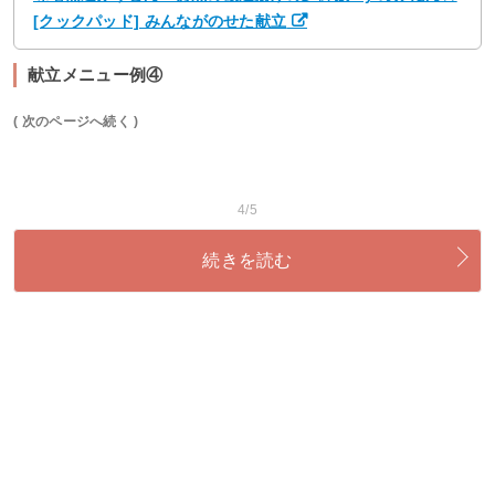
[クックパッド] みんながのせた献立
献立メニュー例④
( 次のページへ続く )
4/5
続きを読む