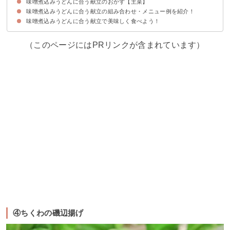
味噌煮込みうどんに合う献立のおかず【主菜】
①かぼちゃと豚肉のそぼろ煮
②野菜とツナのマヨネーズ和え
③切り干し大根の煮物
④もやしとウィンナーの炒めもの
味噌煮込みうどんに合う献立の組み合わせ・メニュー例を紹介！
①手羽先の甘辛焼き
②鶏の唐揚げ
③ぶりの照り焼き
④ちくわの磯辺揚げ
味噌煮込みうどんに合う献立で美味しく食べよう！
献立メニュー例①
献立メニュー例②
献立メニュー例③
献立メニュー例④
（このページにはPRリンクが含まれています）
④ちくわの磯辺揚げ