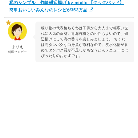
私のシンプル 竹輪磯辺揚げ by mielle 【クックパッド】
簡単おいしいみんなのレシピが353万品
練り物の代表格ちくわは子供から大人まで幅広い世
代に人気の食材。青海苔粉との相性もよいので、磯
辺揚げにして海の香りを楽しみましょう。 ちくわ
は高タンパクな白身魚が原料なので、炭水化物が多
まりえ
めでタンパク質が不足しがちなうどんメニューには
料理ブロガー
ぴったりのおかずです。