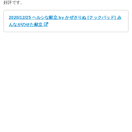
好評です。
2020/12/25 ヘルシな献立 by かぜさりぬ [クックパッド] み
んながのせた献立