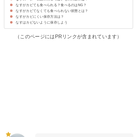
なすがカビても食べられる？食べるのはNG？
①白いふわふわはカビ
②粉っぽければブルームの可能性がある
なすがカビてなくても食べられない状態とは？
なすに白カビがついていたら食べるのを避けた方が良い
カビたなすと同じ袋のなすも要注意
ちなみにブルームがついたなすは食べても問題ない
なすがカビにくい保存方法は？
なすはカビないように保存しよう
なすの冷蔵での保存方法
なすの冷凍での保存方法
（このページにはPRリンクが含まれています）