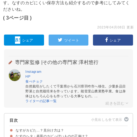
す。なすのカビにくい保存方法も紹介するので参考にしてみてく
ださいね。
( 3ページ目 )
2023年04月08日 更新
シェア
ツイート
シェア
専門家監修 |
その他の専門家 澤村悠行
Instagram
HP
食べチョク
自然栽培がしたくて千葉県から石川県羽咋市へ移住。少量多品目
野菜と自然栽培米を作っています。能登里山農業塾卒業。食は身
体はもちろん心をも作っている大事なもの。...
ライターの記事一覧
目次
なすがカビた…？見分け方は？
なすのヘタ・表面のカビっぽいものの正体は？