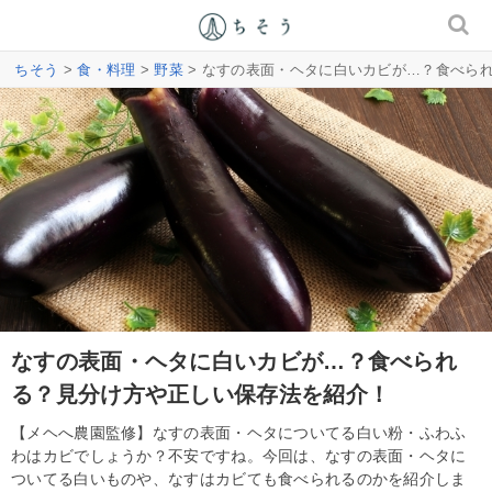
ちそう
>
食・料理
>
野菜
> なすの表面・ヘタに白いカビが…？食べら
なすの表面・ヘタに白いカビが…？食べられ
る？見分け方や正しい保存法を紹介！
【メヘへ農園監修】なすの表面・ヘタについてる白い粉・ふわふ
わはカビでしょうか？不安ですね。今回は、なすの表面・ヘタに
ついてる白いものや、なすはカビても食べられるのかを紹介しま