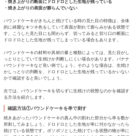
・焼き上がりの断面にドロドロとした生地が残っている
・焼き上がりの表面が膨らんでいない
パウンドケーキがきちんと焼けている時の見た目の特徴は、全体
的に綺麗なキツネ色をしていて表面が割れて膨らみがある状態で
す。こうした見た目にも関わらず、切ってみると切り口の断面に
ドロドロとした生地が残ってしまっている場合もあります。
パウンドケーキの材料や具材の量と種類によっては、見た目がし
っとりとしていて生焼けか判断しにくい場合があります。バナナ
パウンドケーキなど良い例でしょう。そのような場合は、生焼け
かしっとりの判断を、ドロドロとした生地が残っているかいない
かで確認すると良いでしょう。
次では、パウンドケーキを切らずに生焼けの状態なのかを確認す
る方法を紹介します。
確認方法①パウンドケーキを串で刺す
焼きあがったパウンドケーキの真ん中の割れた部分から串を数か
所刺してみましょう。ドロドロとした生地が串に付かなかったら
焼けている状態です。ボソボソとした焼けている状態の物が串に