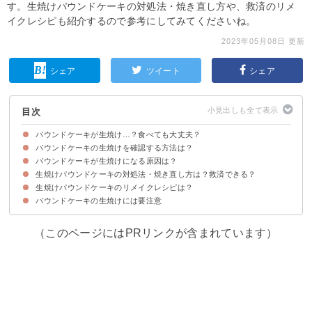
す。生焼けパウンドケーキの対処法・焼き直し方や、救済のリメ
イクレシピも紹介するので参考にしてみてくださいね。
2023年05月08日 更新
シェア
ツイート
シェア
目次
パウンドケーキが生焼け…？食べても大丈夫？
パウンドケーキの生焼けを確認する方法は？
生焼けパウンドケーキを食べると腹痛・お腹を壊すことも…
パウンドケーキが生焼けになる原因は？
パウンドケーキが生焼けの時の生地の特徴
確認方法①パウンドケーキを串で刺す
確認方法②手で軽く押す
生焼けパウンドケーキの対処法・焼き直し方は？救済できる？
①予熱の温度・時間が足りない
②パウンド型の熱伝導性が低い
③生地の水分量が多い
生焼けパウンドケーキのリメイクレシピは？
①オーブンで焼き直す方法
②レンジで焼き直す方法
③トースターで焼き直す方法
パウンドケーキの生焼けには要注意
①ラスク
②ロリポップ
③フレンチトースト
（このページにはPRリンクが含まれています）