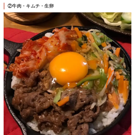
②牛肉・キムチ・生卵