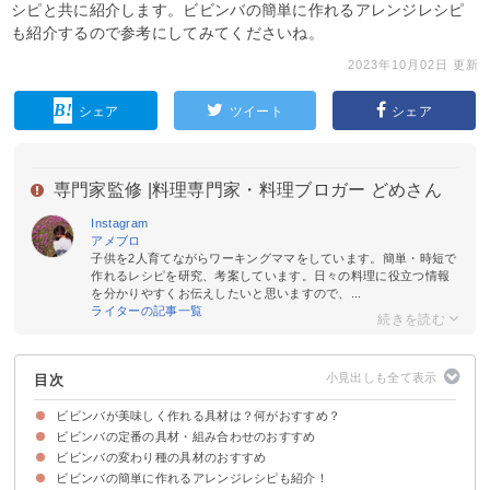
シピと共に紹介します。ビビンバの簡単に作れるアレンジレシピ
も紹介するので参考にしてみてくださいね。
2023年10月02日 更新
シェア
ツイート
シェア
専門家監修 |
料理専門家・料理ブロガー どめさん
Instagram
アメブロ
子供を2人育てながらワーキングママをしています。簡単・時短で
作れるレシピを研究、考案しています。日々の料理に役立つ情報
を分かりやすくお伝えしたいと思いますので、...
ライターの記事一覧
目次
ビビンバが美味しく作れる具材は？何がおすすめ？
ビビンバの定番の具材・組み合わせのおすすめ
ビビンバの変わり種の具材のおすすめ
①牛ミンチ・にんじん・ほうれん草
②牛肉・キムチ・生卵
③ぜんまい・にんじん・もやし
④牛肉・もやし・キムチ
⑤小松菜・ぜんまい・生卵
ビビンバの簡単に作れるアレンジレシピも紹介！
①トマト
②アボガド
③海鮮系