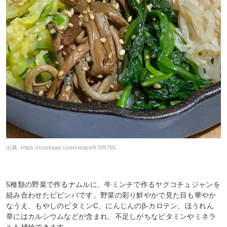
出典:
https://cookpad.com/recipe/6769755
5種類の野菜で作るナムルに、牛ミンチで作るヤクコチュジャンを
組み合わせたビビンバです。野菜の彩り鮮やかで見た目も華やか
なうえ、もやしのビタミンC、にんじんのβ-カロテン、ほうれん
草にはカルシウムなどが含まれ、不足しがちなビタミンやミネラ