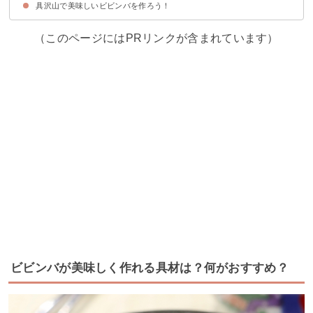
具沢山で美味しいビビンバを作ろう！
①納豆ビビンバ
②焼肉のたれを使った韓国風ビビンバ
③土鍋ビビンバ
（このページにはPRリンクが含まれています）
ビビンバが美味しく作れる具材は？何がおすすめ？