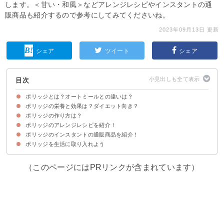
します。＜甘い・和風＞などアレンジレシピやインスタントの通
販商品も紹介するので参考にしてみてくださいね。
2023年09月13日 更新
シェア
ツイート
シェア
目次
ポリッジとは？オートミールとの違いは？
ポリッジの栄養と効果は？ダイエット向き？
ポリッジはオーツ麦を煮込んで作ったミルク粥
ポリッジはイギリス・スコットランドでよく食べられる
ポリッジの味わい
ポリッジの作り方は？
ポリッジのアレンジレシピを紹介！
ポリッジの材料
ポリッジの作り方・手順
ポリッジのインスタントの通販商品を紹介！
①和風ポリッジ
②ジャマイカ風のポリッジ
③ヨーグルトと豆乳を使ったポリッジ
ポリッジを生活に取り入れよう
①アイリッシュ オート麦 ポリッジ Flahavan's Irish Porridge Oats Original
②日食 プレミアムピュアオートミール 300g×3袋（1700円）
(1.5Kg)（4554円）
（このページにはPRリンクが含まれています）