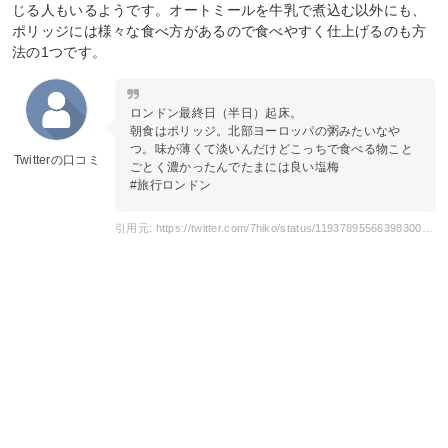
じる人もいるようです。オートミールを牛乳で煮込む以外にも、
ポリッジには様々な食べ方があるので食べやすく仕上げるのも方
法の1つです。
ロンドン最終日（半日）起床。
朝食はポリッジ。北部ヨーロッパの粥みたいなや
つ。味が薄くて淡いんだけどこっちで食べる物こと
Twitterの口コミ
ごとく濃かったんでたまには良い塩梅
#旅行ロンドン
引用元: https://twitter.com/7hiko/status/1193789556639830016?s=20