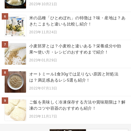
2023年10月21日
6
米の品種「ひとめぼれ」の特徴は？味・産地は？あ
きたこまちと違いも比較し紹介！
2023年11月24日
7
小麦胚芽とは？小麦粉と違いある？栄養成分や効
果〜使い方・レシピのおすすめまで紹介！
2023年01月29日
8
オートミール1食30gでは足りない原因と対処法
は？満足感あるレシ5選も紹介！
2022年07月13日
9
ご飯を美味しく冷凍保存する方法や賞味期限は？解
凍のコツや容器のおすすめも紹介！
2023年11月17日