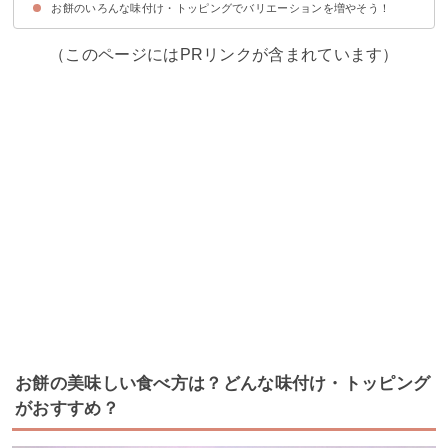
お餅のいろんな味付け・トッピングでバリエーションを増やそう！
3位：切り餅で作る山菜おこわ
2位；油揚げのねぎ餅はさみ焼き
1位；フライパンで作るお餅のピザ
（このページにはPRリンクが含まれています）
お餅の美味しい食べ方は？どんな味付け・トッピング
がおすすめ？