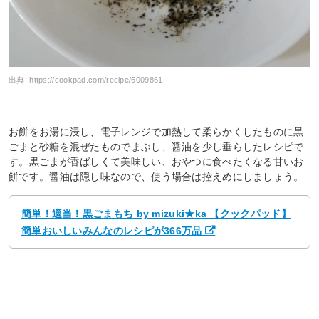
出典:
https://cookpad.com/recipe/6009861
お餅をお湯に浸し、電子レンジで加熱して柔らかくしたものに黒
ごまと砂糖を混ぜたものでまぶし、醤油を少し垂らしたレシピで
す。黒ごまが香ばしくて美味しい、おやつに食べたくなる甘いお
餅です。醤油は隠し味なので、使う場合は控えめにしましょう。
簡単！適当！黒ごまもち by mizuki★ka 【クックパッド】
簡単おいしいみんなのレシピが366万品