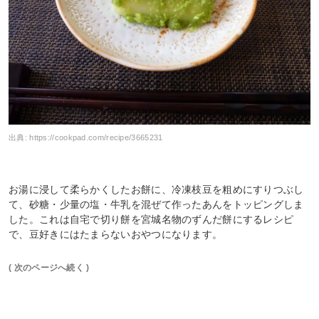
出典:
https://cookpad.com/recipe/3665231
お湯に浸して柔らかくしたお餅に、冷凍枝豆を粗めにすりつぶし
て、砂糖・少量の塩・牛乳を混ぜて作ったあんをトッピングしま
した。これは自宅で切り餅を宮城名物のずんだ餅にするレシピ
で、豆好きにはたまらないおやつになります。
( 次のページへ続く )