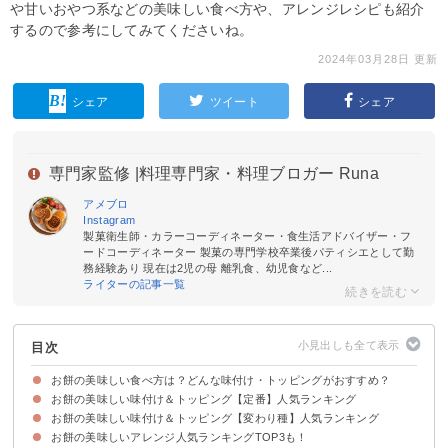
や甘いおやつ系などの美味しい食べ方や、アレンジレシピも紹介
するので参考にしてみてくださいね。
2024年03月28日 更新
シェア
ツイート
シェア
専門家監修 |
料理専門家・料理ブロガー Runa
アメブロ
Instagram
製菓衛生師・カラーコーディネーター・食生活アドバイザー・フ
ードコーディネーター 製菓の専門学校卒業後パティシエとして勤
務経験あり 現在は2児の母 離乳食、幼児食など...
ライターの記事一覧
目次
お餅の美味しい食べ方は？どんな味付け・トッピングがおすすめ？
お餅の美味しい味付け＆トッピング【定番】人気ランキング
お餅の美味しい味付け＆トッピング【変わり種】人気ランキング
12位：お餅＋ごま＋砂糖＋醤油
11位：お餅＋はちみつ＋バター
10位：お餅＋ご飯＋粒あん
9位：お餅＋冷凍枝豆＋牛乳＋砂糖
8位：お餅＋よもぎ＋あんこ＋きな粉
7位：お餅＋ごま＋あんこ
6位：お餅＋大根おろし＋ねぎ
5位：お餅＋納豆＋ねぎ
4位：お餅＋海苔＋醤油＋砂糖
3位：お餅＋あずき缶詰＋栗の甘露煮
2位：お餅＋醤油＋砂糖＋片栗粉
1位：お餅＋きなこ
お餅の美味しいアレンジ人気ランキングTOP3も！
10位：お餅＋デュカ＋オリーブオイル
9位：お餅＋めんつゆ＋大根おろし＋海苔
8位：お餅＋黒豆＋ドライフルーツ＋くるみ
7位：お餅＋くるみ＋ごま＋味噌
6位：お餅＋コチュジャン＋ごま油
5位：お餅＋ベーコン＋海苔＋バター
4位：お餅＋キムチ＋チーズ
3位：お餅＋味付けいなり＋海苔
2位：お餅＋チョコレート＋ココア＋牛乳
1位：お餅＋しらす＋マヨネーズ