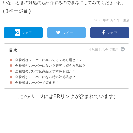
いないときの対処法も紹介するので参考にしてみてくださいね。
( 3ページ目 )
2023年05月17日 更新
シェア
ツイート
シェア
目次
全粒粉はスーパーに売ってる？売り場どこ？
全粒粉がスーパーにない？確実に買う方法は？
全粒粉の販売店・取扱店の一覧
全粒粉の売り場・コーナー
全粒粉のスーパーでの値段・価格
全粒粉の安い市販商品おすすめを紹介！
よく行く店舗に電話して確認するのが確実
全粒粉はカルディなどでも売られている場合がある
全粒粉を通販で買うのも1つの手
全粒粉がスーパーにない時の対処法は？
①北米産 有機全粒粉（強力粉）（456円）
②木下製粉 ブラウワー全粒粉 （250g × 3袋 ）（702円）
③日清 全粒粉パン用 チャック付 500g×2個（1219円）
全粒粉はスーパーで買える！
①他の小麦粉で代用する
②全粒粉が使われた既製品を購入する
（このページにはPRリンクが含まれています）