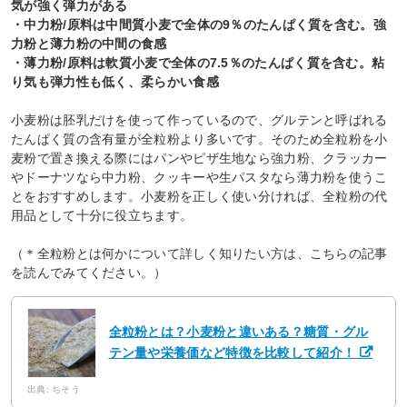
気が強く弾力がある
・中力粉/原料は中間質小麦で全体の9％のたんぱく質を含む。強
力粉と薄力粉の中間の食感
・薄力粉/原料は軟質小麦で全体の7.5％のたんぱく質を含む。粘
り気も弾力性も低く、柔らかい食感
小麦粉は胚乳だけを使って作っているので、グルテンと呼ばれる
たんぱく質の含有量が全粒粉より多いです。そのため全粒粉を小
麦粉で置き換える際にはパンやピザ生地なら強力粉、クラッカー
やドーナツなら中力粉、クッキーや生パスタなら薄力粉を使うこ
とをおすすめします。小麦粉を正しく使い分ければ、全粒粉の代
用品として十分に役立ちます。
（＊全粒粉とは何かについて詳しく知りたい方は、こちらの記事
を読んでみてください。）
全粒粉とは？小麦粉と違いある？糖質・グル
テン量や栄養価など特徴を比較して紹介！
出典: ちそう