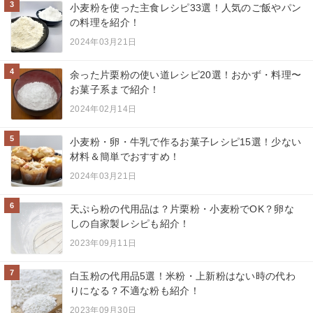
3
小麦粉を使った主食レシピ33選！人気のご飯やパン
の料理を紹介！
2024年03月21日
4
余った片栗粉の使い道レシピ20選！おかず・料理〜
お菓子系まで紹介！
2024年02月14日
5
小麦粉・卵・牛乳で作るお菓子レシピ15選！少ない
材料＆簡単でおすすめ！
2024年03月21日
6
天ぷら粉の代用品は？片栗粉・小麦粉でOK？卵な
しの自家製レシピも紹介！
2023年09月11日
7
白玉粉の代用品5選！米粉・上新粉はない時の代わ
りになる？不適な粉も紹介！
2023年09月30日