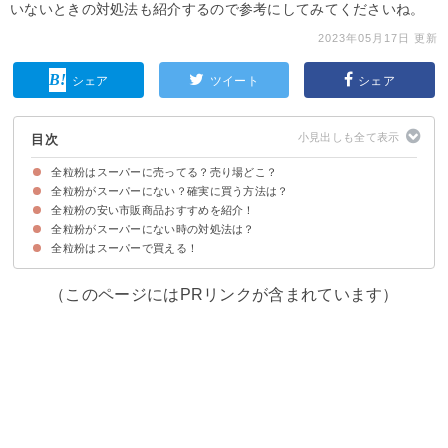
いないときの対処法も紹介するので参考にしてみてくださいね。
2023年05月17日 更新
シェア
ツイート
シェア
目次
全粒粉はスーパーに売ってる？売り場どこ？
全粒粉がスーパーにない？確実に買う方法は？
全粒粉の販売店・取扱店の一覧
全粒粉の売り場・コーナー
全粒粉のスーパーでの値段・価格
全粒粉の安い市販商品おすすめを紹介！
よく行く店舗に電話して確認するのが確実
全粒粉はカルディなどでも売られている場合がある
全粒粉を通販で買うのも1つの手
全粒粉がスーパーにない時の対処法は？
①北米産 有機全粒粉（強力粉）（456円）
②木下製粉 ブラウワー全粒粉 （250g × 3袋 ）（702円）
③日清 全粒粉パン用 チャック付 500g×2個（1219円）
全粒粉はスーパーで買える！
①他の小麦粉で代用する
②全粒粉が使われた既製品を購入する
（このページにはPRリンクが含まれています）