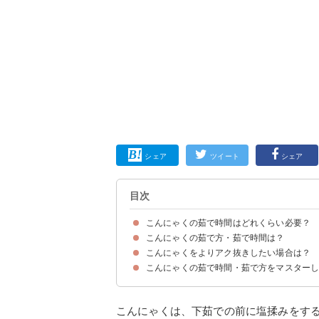
シェア
ツイート
シェア
目次
こんにゃくの茹で時間はどれくらい必要？
こんにゃくの茹で方・茹で時間は？
こんにゃくを茹でる理由って？
こんにゃくは茹でないで食べるのはあり？
こんにゃくをよりアク抜きしたい場合は？
①鍋で茹でる場合
②電子レンジで茹でる場合
こんにゃくの茹で時間・茹で方をマスター
こんにゃくを茹でる前に「塩揉み」するのがおす
こんにゃくは、下茹での前に塩揉みをす