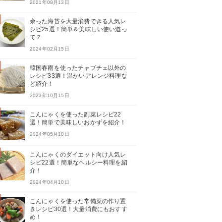
2021年08月13日
余った海苔を大量消費できる人気レ
シピ25選！簡単＆美味しい使い道っ
て？
2024年02月15日
韓国春雨を使ったチャプチェ以外の
レシピ33選！温かいアレンジ料理な
ど紹介！
2023年10月15日
こんにゃくを使った副菜レシピ22
選！簡単で美味しいおかずを紹介！
2024年05月10日
こんにゃくのダイエット向け人気レ
シピ22選！簡単なヘルシー料理を紹
介！
2024年04月10日
こんにゃくを使った常備菜の作り置
きレシピ30選！大量消費にもおすす
め！