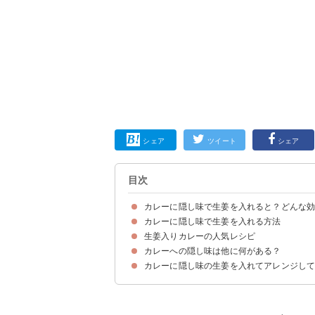
シェア
ツイート
シェア
目次
カレーに隠し味で生姜を入れると？どんな
カレーに隠し味で生姜を入れる方法
カレーに生姜を入れた時の味わい・香りの変化
生姜入りカレーの人気レシピ
①入れる分量
②入れるタイミング
生姜の入れ方の手順・失敗しないコツ
カレーに生姜を入れすぎた場合の対処法は？
カレーへの隠し味は他に何がある？
①キーマカレー
②和風カレー
③トマトカレー
カレーに隠し味の生姜を入れてアレンジし
①チョコレート
②味噌
③コーヒー