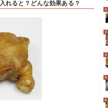
入れると？どんな効果ある？
2
3
4
5
6