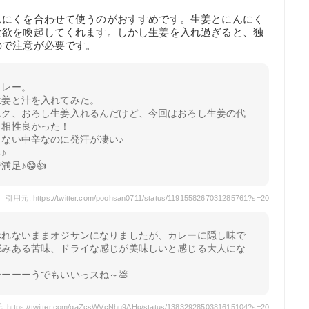
んにくを合わせて使うのがおすすめです。生姜とにんにく
食欲を喚起してくれます。しかし生姜を入れ過ぎると、独
ので注意が必要です。
カレー。
生姜と汁を入れてみた。
ニク、おろし生姜入れるんだけど、今回はおろし生姜の代
ら相性良かった！
ない中辛なのに発汗が凄い♪
♪
♪😁👍️
引用元: https://twitter.com/poohsan0711/status/1191558267031285761?s=20
べれないままオジサンになりましたが、カレーに隠し味で
深みある苦味、ドライな感じが美味しいと感じる大人にな
ーーーうでもいいっスね～💩
https://twitter.com/qaZcsWVcNhu9AHg/status/1383292850381615104?s=20