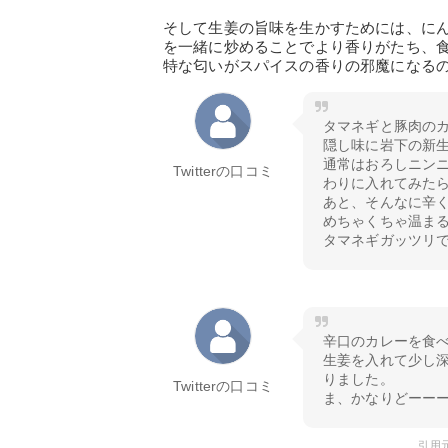
そして生姜の旨味を生かすためには、に
を一緒に炒めることでより香りがたち、
特な匂いがスパイスの香りの邪魔になる
タマネギと豚肉の
隠し味に岩下の新
通常はおろしニン
Twitterの口コミ
わりに入れてみた
あと、そんなに辛く
めちゃくちゃ温まる
タマネギガッツリで満足
辛口のカレーを食
生姜を入れて少し
りました。
Twitterの口コミ
ま、かなりどーーー
引用元: 