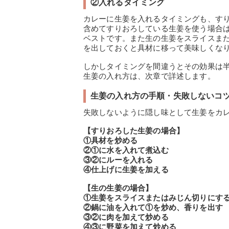
②入れるタイミング
カレーに生姜を入れるタイミングも、す
含めてすりおろしている生姜を使う場合
ベストです。また生の生姜をスライスま
を出しておくと具材に移って美味しくな
しかしタイミングを間違うとその効果は
生姜の入れ方は、次章で詳述します。
生姜の入れ方の手順・失敗しないコ
失敗しないように隠し味として生姜をカ
【すりおろした生姜の場合】
①具材を炒める
②①に水を入れて煮込む
③②にルーを入れる
④仕上げに生姜を加える
【生の生姜の場合】
①生姜をスライスまたはみじん切りにす
②鍋に油を入れて①を炒め、香りを出す
③②に肉を加えて炒める
④③に野菜を加えて炒める