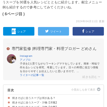
うスープを30選を人気レシピとともに紹介します。献立メニュー
例も紹介するので参考にしてみてくださいね。
( 6ページ目 )
2024年04月11日 更新
シェア
ツイート
シェア
専門家監修 |
料理専門家・料理ブロガー どめさん
Instagram
アメブロ
子供を2人育てながらワーキングママをしています。簡単・時短で
作れるレシピを研究、考案しています。日々の料理に役立つ情報
を分かりやすくお伝えしたいと思いますので、...
ライターの記事一覧
目次
焼きそばに合うスープは何がある？
焼きそばに合うスープ・汁物【洋風】
焼きそばに合うスープ・汁物【中華】
①キャベツと牛肉のコンソメスープ
②ポトフ
③ミネストローネ
④野菜のミルクスープ
⑤野菜のコンソメスープ
⑥豆乳のチャウダー
⑦コーンスープ
⑧ソーセージのスープ
⑨野菜のポタージュ
⑩トマトチーズスープ
⑪新玉ねぎのコンソメスープ
⑫クラムチャウダー
⑬簡単カレースープ
⑭つみれ入りコンソメスープ