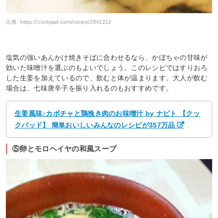
出典:
https://cookpad.com/recipe/2841212
塩気の強いあんかけ焼きそばに合わせるなら、かぼちゃの甘味が
効いた味噌汁を選ぶのもよいでしょう。このレシピではすりおろ
した生姜を加えているので、飲むと体が温まります。大人が飲む
場合は、七味唐辛子を振り入れるのもおすすめです。
生姜風味♪カボチャと鶏挽き肉のお味噌汁 by ナピト 【クッ
クパッド】 簡単おいしいみんなのレシピが357万品
⑤卵とモロヘイヤの和風スープ