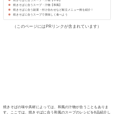
焼きそばに合うスープ・汁物【和風】
①酸辣湯
②簡単に作れるキムチスープ
③わかめとマイタケの中華スープ
④豚肉と豆腐の中華スープ
⑤豚肉ともやしの中華スープ
⑥ニラともやしの中華スープ
⑦中華風コーンスープ
⑧ワンタンスープ
焼きそばに合う副菜・付け合わせなど献立メニュー例を紹介！
①キャベツと卵の和風スープ
②根菜スープ
③きのことわかめの味噌汁
④鶏ひき肉とかぼちゃの味噌汁
⑤卵とモロヘイヤの和風スープ
⑥白菜ときのこの和風スープ
⑦キャベツの味噌スープ
⑧さつま汁
焼きそばに合うスープで美味しく食べよう
献立メニュー例①
献立メニュー例②
（このページにはPRリンクが含まれています）
焼きそばの味や具材によっては、和風の汁物が合うこともありま
す。ここでは、焼きそばに合う和風のスープのレシピを8品紹介し