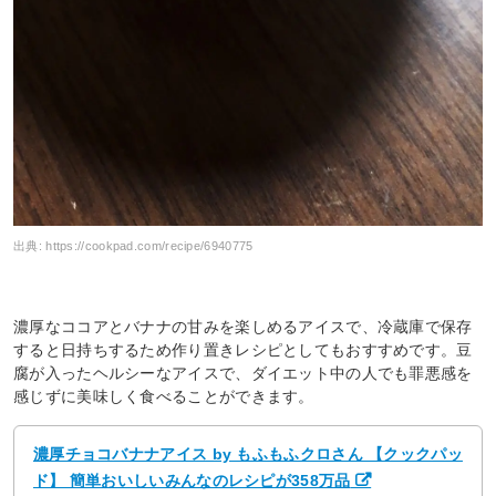
出典:
https://cookpad.com/recipe/6940775
濃厚なココアとバナナの甘みを楽しめるアイスで、冷蔵庫で保存
すると日持ちするため作り置きレシピとしてもおすすめです。豆
腐が入ったヘルシーなアイスで、ダイエット中の人でも罪悪感を
感じずに美味しく食べることができます。
濃厚チョコバナナアイス by もふもふクロさん 【クックパッ
ド】 簡単おいしいみんなのレシピが358万品