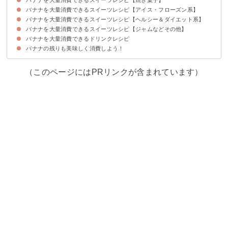
バナナを大量消費できるスイーツレシピ【アイス・フローズン系】
①バナナスコーン
②オレオバナナマフィン
③しっとりバナナクッキー
バナナを大量消費できるスイーツレシピ【ヘルシー＆ダイエット系】
①バナナとクリームチーズのアイス
②バナナのフローズンヨーグルト
③簡単バナナアイス
④黒ごまバナナアイス
⑤いちごとバナナのアイス
バナナを大量消費できるスイーツレシピ【ジャムなどその他】
①全粒粉入りのバナナパンケーキ
②チョコバナナアイス
③バナナグリーンスムージー
④バナナのダイエットお菓子
⑤オートミールのバナナクッキー
バナナを大量消費できるドリンクレシピ
①バナナプリン
②電子レンジでバナナ蒸しパン
③バナナジャム
④バナナおやき
⑤バナナ春巻き
バナナの残りも美味しく消費しよう！
①バナナミルク
②バナナミルクオレ
③バナナココアスムージー
④バナナの甘酒
⑤バナナとプルーンのスムージー
（このページにはPRリンクが含まれています）