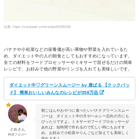
出典:
https://cookpad.com/recipe/6938435
バナナや小松菜などの栄養価が高い果物や野菜を入れているた
め、ダイエット中の人の朝食としてもおすすめになっています。
全ての材料をフードプロセッサーやミキサーで混ぜるだけの簡単
レシピで、お好みで他の野菜やリンゴを入れても美味しいです。
ダイエット中♡グリーンスムージー by 唐ぱる 【クックパッ
ド】 簡単おいしいみんなのレシピが358万品
朝ごはんやおやつに食べたいバナナグリーンスムー
ジーは、ダイエット中の方やヘルシー志向の方にも
ぴったりですよ。ミキサーやフードプロセッサーが
あれば、短時間で作れるので忙しい時にもおすす
どめさん
め。お好みで小松菜やりんごなど加えても美味しく
料理ブロガー
作れますよ。