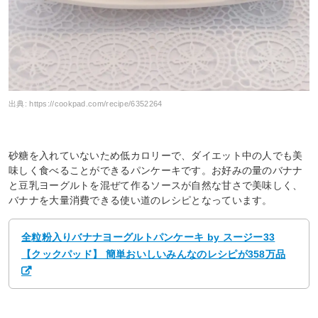
出典:
https://cookpad.com/recipe/6352264
砂糖を入れていないため低カロリーで、ダイエット中の人でも美
味しく食べることができるパンケーキです。お好みの量のバナナ
と豆乳ヨーグルトを混ぜて作るソースが自然な甘さで美味しく、
バナナを大量消費できる使い道のレシピとなっています。
全粒粉入りバナナヨーグルトパンケーキ by スージー33
【クックパッド】 簡単おいしいみんなのレシピが358万品