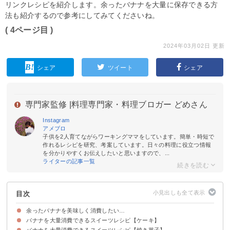
リンクレシピを紹介します。余ったバナナを大量に保存できる方
法も紹介するので参考にしてみてくださいね。
( 4ページ目 )
2024年03月02日 更新
シェア
ツイート
シェア
専門家監修 |
料理専門家・料理ブロガー どめさん
Instagram
アメブロ
子供を2人育てながらワーキングママをしています。簡単・時短で
作れるレシピを研究、考案しています。日々の料理に役立つ情報
を分かりやすくお伝えしたいと思いますので、...
ライターの記事一覧
目次
余ったバナナを美味しく消費したい…
バナナを大量消費できるスイーツレシピ【ケーキ】
バナナを大量消費できるスイーツレシピ【焼き菓子】
①バナナのパウンドケーキ
②炊飯器でバナナチーズケーキ
③バナナカップケーキ
④バナナチョコチップスシフォンケーキ