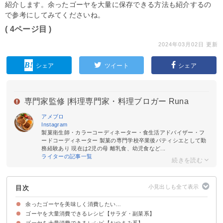
紹介します。余ったゴーヤを大量に保存できる方法も紹介するの
で参考にしてみてくださいね。
( 4ページ目 )
2024年03月02日 更新
シェア
ツイート
シェア
専門家監修 |
料理専門家・料理ブロガー Runa
アメブロ
Instagram
製菓衛生師・カラーコーディネーター・食生活アドバイザー・フ
ードコーディネーター 製菓の専門学校卒業後パティシエとして勤
務経験あり 現在は2児の母 離乳食、幼児食など...
ライターの記事一覧
目次
余ったゴーヤを美味しく消費したい…
ゴーヤを大量消費できるレシピ【サラダ・副菜系】
ゴーヤを大量消費できるレシピ【おつまみ系】
①ゴーヤの佃煮
②ゴーヤとツナのサラダ
③子供も食べられるゴーヤの肉味噌和え
④無限ゴーヤ