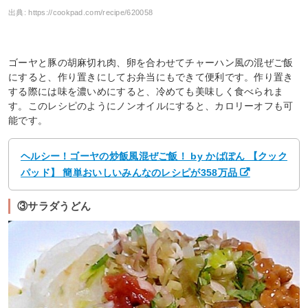
出典:
https://cookpad.com/recipe/620058
ゴーヤと豚の胡麻切れ肉、卵を合わせてチャーハン風の混ぜご飯
にすると、作り置きにしてお弁当にもできて便利です。作り置き
する際には味を濃いめにすると、冷めても美味しく食べられま
す。このレシピのようにノンオイルにすると、カロリーオフも可
能です。
ヘルシー！ゴーヤの炒飯風混ぜご飯！ by かばぽん 【クック
パッド】 簡単おいしいみんなのレシピが358万品
③サラダうどん