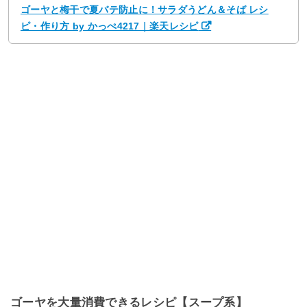
ゴーヤと梅干で夏バテ防止に！サラダうどん＆そば レシ
ピ・作り方 by かっぺ4217｜楽天レシピ
ゴーヤを大量消費できるレシピ【スープ系】