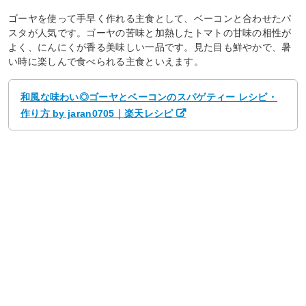
ゴーヤを使って手早く作れる主食として、ベーコンと合わせたパ
スタが人気です。ゴーヤの苦味と加熱したトマトの甘味の相性が
よく、にんにくが香る美味しい一品です。見た目も鮮やかで、暑
い時に楽しんで食べられる主食といえます。
和風な味わい◎ゴーヤとベーコンのスパゲティー レシピ・
作り方 by jaran0705｜楽天レシピ