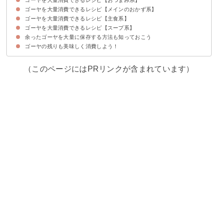
ゴーヤを大量消費できるレシピ【メインのおかず系】
①漬物
②ゴーヤの唐揚げ
③ゴーヤのピクルス
④ゴーヤのナムル
ゴーヤを大量消費できるレシピ【主食系】
①ゴーヤチャンプルー
②ひき肉を使ったゴーヤの肉詰め
③ゴーヤとエビの炒め物
ゴーヤを大量消費できるレシピ【スープ系】
①ゴーヤとベーコンのパスタ
②ゴーヤの混ぜご飯
③サラダうどん
余ったゴーヤを大量に保存する方法も知っておこう
①和風スープ
②タイ風スープ
③ゴーヤ汁
ゴーヤの残りも美味しく消費しよう！
（このページにはPRリンクが含まれています）