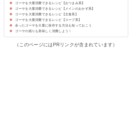
ゴーヤを大量消費できるレシピ【おつまみ系】
①ゴーヤの佃煮
②ゴーヤとツナのサラダ
③子供も食べられるゴーヤの肉味噌和え
④無限ゴーヤ
ゴーヤを大量消費できるレシピ【メインのおかず系】
①漬物
②ゴーヤの唐揚げ
③ゴーヤのピクルス
④ゴーヤのナムル
ゴーヤを大量消費できるレシピ【主食系】
①ゴーヤチャンプルー
②ひき肉を使ったゴーヤの肉詰め
③ゴーヤとエビの炒め物
ゴーヤを大量消費できるレシピ【スープ系】
①ゴーヤとベーコンのパスタ
②ゴーヤの混ぜご飯
③サラダうどん
余ったゴーヤを大量に保存する方法も知っておこう
①和風スープ
②タイ風スープ
③ゴーヤ汁
ゴーヤの残りも美味しく消費しよう！
（このページにはPRリンクが含まれています）