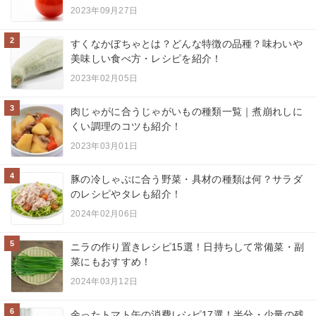
2023年09月27日
2
すくなかぼちゃとは？どんな特徴の品種？味わいや
美味しい食べ方・レシピを紹介！
2023年02月05日
3
肉じゃがに合うじゃがいもの種類一覧｜煮崩れしに
くい調理のコツも紹介！
2023年03月01日
4
豚の冷しゃぶに合う野菜・具材の種類は何？サラダ
のレシピやタレも紹介！
2024年02月06日
5
ニラの作り置きレシピ15選！日持ちして常備菜・副
菜にもおすすめ！
2024年03月12日
6
余ったトマト缶の消費レシピ17選！半分・少量の残