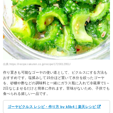
出典:
https://recipe.rakuten.co.jp/recipe/1720012951/
作り置きも可能なゴーヤの使い道として、ピクルスにする方法も
おすすめです。塩揉みして15分ほど置いて水分を絞ったゴーヤ
を、砂糖や酢などの調味料と一緒にガラス瓶に入れて冷蔵庫で1～
2日なじませるだけと簡単に作れます。苦味がないため、子供でも
食べられる嬉しい一品です。
ゴーヤピクルス レシピ・作り方 by k5b4｜楽天レシピ