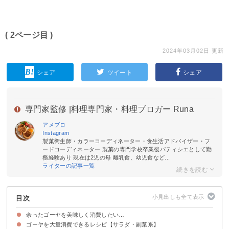
( 2ページ目 )
2024年03月02日 更新
シェア
ツイート
シェア
専門家監修 |
料理専門家・料理ブロガー Runa
アメブロ
Instagram
製菓衛生師・カラーコーディネーター・食生活アドバイザー・フ
ードコーディネーター 製菓の専門学校卒業後パティシエとして勤
務経験あり 現在は2児の母 離乳食、幼児食など...
ライターの記事一覧
目次
余ったゴーヤを美味しく消費したい…
ゴーヤを大量消費できるレシピ【サラダ・副菜系】