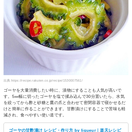
出典:
https://recipe.rakuten.co.jp/recipe/1530007561/
ゴーヤを大量消費したい時に、漬物にすることも人気が高いで
す。5㎜幅に切ったゴーヤを塩で揉み込んで30分置いたら、水気
を絞ってから酢と砂糖と鷹の爪と合わせて密閉容器で寝かせるだ
けと簡単に作ることができます。甘酢漬けにすることで苦味も軽
減され、食べやすい使い道です。
ゴーヤの甘酢漬け レシピ・作り方 by liqueur｜楽天レシピ