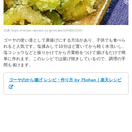
出典:
https://recipe.rakuten.co.jp/recipe/1540002244/
ゴーヤの使い道として唐揚げにする方法があり、子供でも食べら
れると人気です。塩揉みして10分ほど置いてから軽く水洗いし、
塩コショウなどと振りかけてから片栗粉をつけて揚げるだけで簡
単に作れます。このレシピでは揚げ焼きしているので、調理の手
間も省けます。
ゴーヤのから揚げ レシピ・作り方 by 75chan｜楽天レシピ