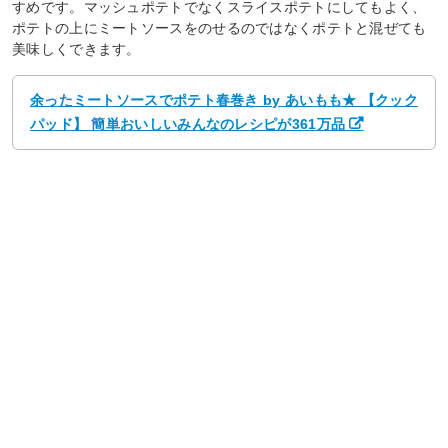
すめです。マッシュポテトでなくスライスポテトにしてもよく、
ポテトの上にミートソースをのせるのではなくポテトと混ぜても
美味しくできます。
余ったミートソースでポテト春巻き by あいもも★ 【クック
パッド】 簡単おいしいみんなのレシピが361万品