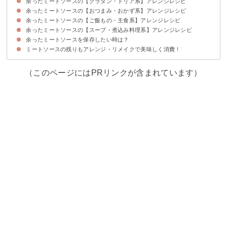
余ったミートソースの【グラタン・ドリア系】アレンジレシピ
余ったミートソースの【おつまみ・おかず系】アレンジレシピ
①ミートソースパスタグラタン
②なすのチーズ焼き
③ミートソースラザニア
④ミートソースでミラノ風ドリア
⑤ヘルシー豆腐グラタン
余ったミートソースの【ご飯もの・主食系】アレンジレシピ
①ミートソースでじゃがいもコロッケ
②ミートソースのポテト春巻き
③ミートソースの餃子ピザ
④トマト風味麻婆豆腐
⑤お弁当向けミートソースの卵焼き
⑥肉詰めピーマン
余ったミートソースの【スープ・煮込み料理系】アレンジレシピ
①ミートソースでオムライス
②ミートソースでタコライス
③ミートソースのチーズリゾット
④キーマカレー
⑤ミートソースチーズトースト
⑥ミートソースとチーズのホットサンド
余ったミートソースを保存したい時は？
①簡単ミネストローネスープ
②ミートソースで煮込みハンバーグ
③ミートソースでチリコンカン
④スペアリブのミートソース煮込み
⑤キャベツのミートソース煮込み
ミートソースの残りもアレンジ・リメイクで美味しく消費！
ミートソースは冷凍保存がおすすめ
（このページにはPRリンクが含まれています）