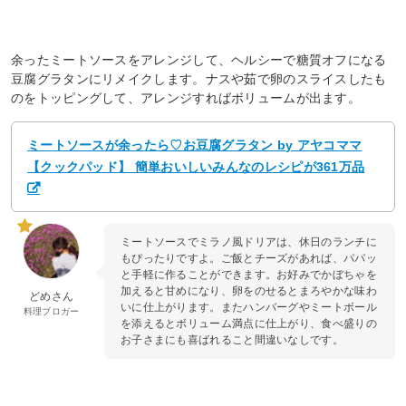
余ったミートソースをアレンジして、ヘルシーで糖質オフになる
豆腐グラタンにリメイクします。ナスや茹で卵のスライスしたも
のをトッピングして、アレンジすればボリュームが出ます。
ミートソースが余ったら♡お豆腐グラタン by アヤコママ
【クックパッド】 簡単おいしいみんなのレシピが361万品
ミートソースでミラノ風ドリアは、休日のランチに
もぴったりですよ。ご飯とチーズがあれば、パパッ
と手軽に作ることができます。お好みでかぼちゃを
加えると甘めになり、卵をのせるとまろやかな味わ
どめさん
いに仕上がります。またハンバーグやミートボール
料理ブロガー
を添えるとボリューム満点に仕上がり、食べ盛りの
お子さまにも喜ばれること間違いなしです。