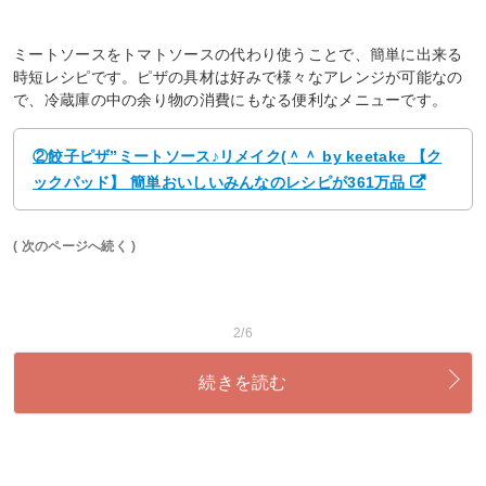
ミートソースをトマトソースの代わり使うことで、簡単に出来る
時短レシピです。ピザの具材は好みで様々なアレンジが可能なの
で、冷蔵庫の中の余り物の消費にもなる便利なメニューです。
②餃子ピザ”ミートソース♪リメイク(＾＾ by keetake 【ク
ックパッド】 簡単おいしいみんなのレシピが361万品
( 次のページへ続く )
2/6
続きを読む