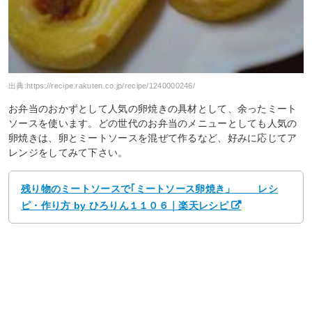
出典:
https://recipe.rakuten.co.jp/recipe/1240000246/
お弁当のおかずとして人気の卵焼きの具材として、余ったミート
ソースを使います。どの世代のお弁当のメニューとしても人気の
卵焼きは、卵とミートソースを混ぜて作るなど、好みに応じてア
レンジをしてみて下さい。
残り物のミートソースで｢ミートソース卵焼き」 レシ
ピ・作り方 by ひろりん１１０６｜楽天レシピ