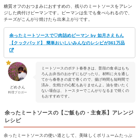
糖質オフのおつまみにおすすめの、残りのミートソースをアレン
ジした肉付けピーマンです。ピーマンは生でも食べられるので、
チーズがこんがり焼けたら出来上がりです。
余ったミートソースで♡肉詰めピーマン by 如月さえもん
【クックパッド】 簡単おいしいみんなのレシピが361万品
ミートソースのポテト春巻きは、普段の食卓はもち
ろんお弁当のおかずにもぴったり。材料に火を通し
てから春巻きの皮で巻くので、揚げ時間も短時間で
済み、生焼けの心配もありませんよ。油を使いたく
どめさん
ない場合は、トースターでこんがりなるまで焼くの
料理ブロガー
もおすすめです。
余ったミートソースの【ご飯もの・主食系】アレンジ
レシピ
余ったミートソースの使い道として、美味しくボリュームたっぷ