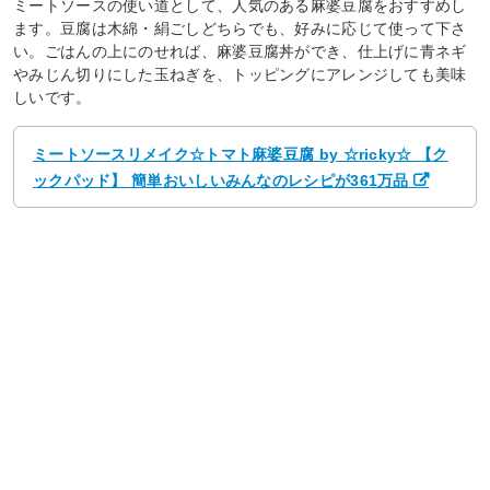
ミートソースの使い道として、人気のある麻婆豆腐をおすすめし
ます。豆腐は木綿・絹ごしどちらでも、好みに応じて使って下さ
い。ごはんの上にのせれば、麻婆豆腐丼ができ、仕上げに青ネギ
やみじん切りにした玉ねぎを、トッピングにアレンジしても美味
しいです。
ミートソースリメイク☆トマト麻婆豆腐 by ☆ricky☆ 【ク
ックパッド】 簡単おいしいみんなのレシピが361万品