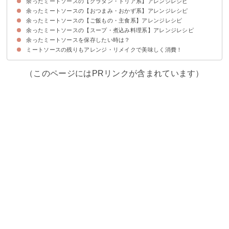
余ったミートソースの【グラタン・ドリア系】アレンジレシピ
余ったミートソースの【おつまみ・おかず系】アレンジレシピ
①ミートソースパスタグラタン
②なすのチーズ焼き
③ミートソースラザニア
④ミートソースでミラノ風ドリア
⑤ヘルシー豆腐グラタン
余ったミートソースの【ご飯もの・主食系】アレンジレシピ
①ミートソースでじゃがいもコロッケ
②ミートソースのポテト春巻き
③ミートソースの餃子ピザ
④トマト風味麻婆豆腐
⑤お弁当向けミートソースの卵焼き
⑥肉詰めピーマン
余ったミートソースの【スープ・煮込み料理系】アレンジレシピ
①ミートソースでオムライス
②ミートソースでタコライス
③ミートソースのチーズリゾット
④キーマカレー
⑤ミートソースチーズトースト
⑥ミートソースとチーズのホットサンド
余ったミートソースを保存したい時は？
①簡単ミネストローネスープ
②ミートソースで煮込みハンバーグ
③ミートソースでチリコンカン
④スペアリブのミートソース煮込み
⑤キャベツのミートソース煮込み
ミートソースの残りもアレンジ・リメイクで美味しく消費！
ミートソースは冷凍保存がおすすめ
（このページにはPRリンクが含まれています）