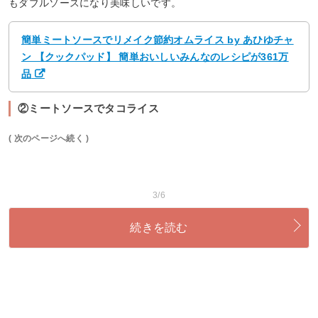
もダブルソースになり美味しいです。
簡単ミートソースでリメイク節約オムライス by あひゆチャ
ン 【クックパッド】 簡単おいしいみんなのレシピが361万
品
②ミートソースでタコライス
( 次のページへ続く )
3/6
続きを読む