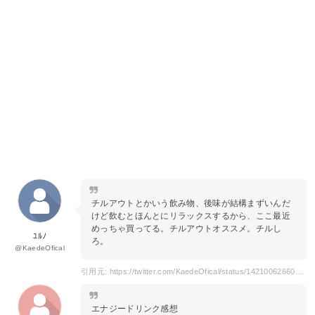
チルアウトとかいう飲み物、後味が結構まずいんだ
けど飲むとほんとにリラックスするから、ここ最近
めっちゃ買ってる。チルアウトオススメ。チルし
ﾕﾙﾉ
ろ。
@KaedeOfical
引用元: https://twitter.com/KaedeOfical/status/1421006266046894085?s=20
エナジードリンク感想