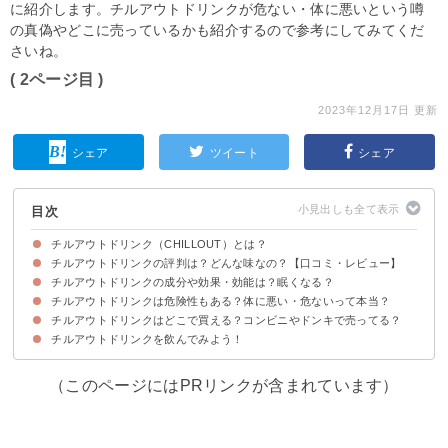
に紹介します。チルアウトドリンクが危ない・体に悪いという噂
の真偽やどこに売っているかも紹介するので参考にしてみてくだ
さいね。
( 2ページ目 )
2023年12月17日 更新
シェア
ツイート
シェア
目次
チルアウトドリンク（CHILLOUT）とは？
チルアウトドリンクの評判は？どんな味なの？【口コミ・レビュー】
チルアウトドリンクは「リラックス」を目的としたドリンク
チルアウトドリンクとエナジードリンクの違い
チルアウトドリンクの成分や効果・効能は？眠くなる？
チルアウトドリンクの味わい・風味の特徴
チルアウトドリンクを美味しいと感じる人の口コミ
チルアウトドリンクをまずいと感じる人の口コミ
チルアウトドリンクは危険性もある？体に悪い・危ないって本当？
チルアウトドリンクにはリラックス効果が期待できる
チルアウトドリンクに眠くなる成分は入っていない
チルアウトドリンクはどこで買える？コンビニやドンキで売ってる？
飲み過ぎによる糖尿病や認知能力の危険性がある
チルアウトドリンクを飲んでみよう！
（このページにはPRリンクが含まれています）