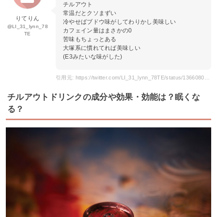
チルアウト
常温だとクソまずい
りてりん
冷やせばブドウ味がしてわりかし美味しい
@LI_31_lynn_78
カフェイン量はまさかの0
TE
苦味もちょっとある
大塚系に慣れてれば美味しい
(E3みたいな味がした)
引用元: https://twitter.com/LI_31_lynn_78TE/status/1366080802472263683?s=20
チルアウトドリンクの成分や効果・効能は？眠くな
る？