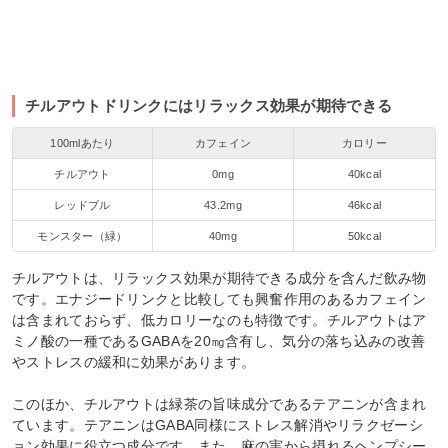
チルアウトドリンクにはリラックス効果が期待できる
100mlあたり
カフェイン
カロリー
チルアウト
0mg
40kcal
レッドブル
43.2mg
46kcal
モンスター（緑）
40mg
50kcal
チルアウトは、リラックス効果が期待できる成分を含んだ飲み物
です。エナジードリンクと比較しても興奮作用のあるカフェイン
は含まれておらず、低カロリーなのも特徴です。チルアウトはア
ミノ酸の一種であるGABAを20㎎含有し、気分の落ち込みの改善
やストレスの緩和に効果があります。
このほか、チルアウトは緑茶の旨味成分であるテアニンが含まれ
ています。テアニンはGABA同様にストレス解消やリラクゼーシ
ョン効果に役立つ成分です。また、麻の実から摂れるヘンプシー