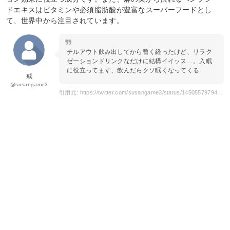
ドエキスはビタミンや必須脂肪酸が豊富なスーパーフードとし
て、世界中から注目されています。
チルアウト飲み出してから暫く経ったけど、リラク
ゼーションドリンクなだけに結構イイッス…。入眠
に役立ってます、飲んだらクソ眠くなってくる
戒
@susangame3
引用元: https://twitter.com/susangame3/status/1450557979413999616?s=20