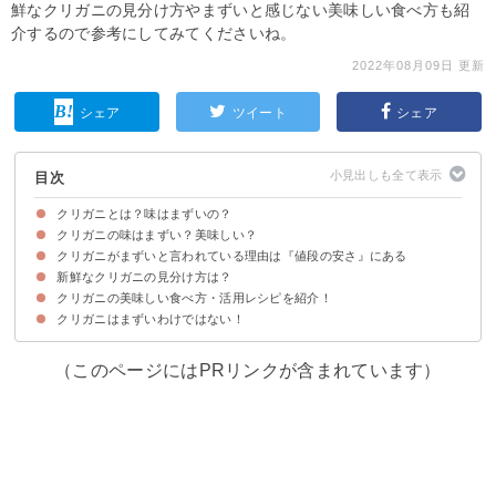
鮮なクリガニの見分け方やまずいと感じない美味しい食べ方も紹
介するので参考にしてみてくださいね。
2022年08月09日 更新
シェア
ツイート
シェア
目次
クリガニとは？味はまずいの？
クリガニの味はまずい？美味しい？
クリガニがまずいと言われている理由は『値段の安さ』にある
クリガニの味わいの特徴
クリガニをまずいと感じる人の口コミ・意見
クリガニを美味しいと感じる人の口コミ・意見
新鮮なクリガニの見分け方は？
安い理由①旬の時期以外は味もサイズも落ちる
安い理由②鮮度が落ちるのが早い
クリガニの美味しい食べ方・活用レシピを紹介！
見た目の特徴
触ったときの特徴
さらに美味しく味わうにはオスではなくメスがおすすめ
クリガニはまずいわけではない！
①味噌汁
②パスタ
③酒蒸し
④ボイル
（このページにはPRリンクが含まれています）