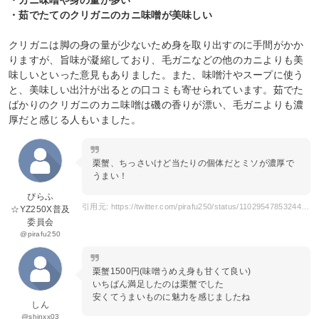
・カニ味噌や身の量が多い
・茹でたてのクリガニのカニ味噌が美味しい
クリガニは脚の身の量が少ないため身を取り出すのに手間がかか
りますが、旨味が凝縮しており、毛ガニなどの他のカニよりも美
味しいといった意見もありました。また、味噌汁やスープに使う
と、美味しい出汁が出るとの口コミも寄せられています。茹でた
ばかりのクリガニのカニ味噌は磯の香りが漂い、毛ガニよりも濃
厚だと感じる人もいました。
栗蟹、ちっさいけど当たりの個体だとミソが濃厚で
うまい！
ぴらふ
引用元: https://twitter.com/pirafu250/status/1102954785324449792
☆YZ250X普及
委員会
@pirafu250
栗蟹1500円(味噌うめえ身も甘くて良い)
いちばん満足したのは栗蟹でした
安くてうまいものに魅力を感じましたね
しん
@shinxx03