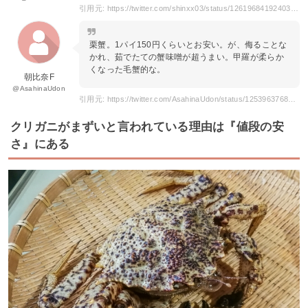
引用元: https://twitter.com/shinxx03/status/1261968419240337409
栗蟹。1パイ150円くらいとお安い。が、侮ることな
かれ、茹でたての蟹味噌が超うまい。甲羅が柔らか
くなった毛蟹的な。
朝比奈F
@AsahinaUdon
引用元: https://twitter.com/AsahinaUdon/status/1253963768091951104
クリガニがまずいと言われている理由は『値段の安
さ』にある