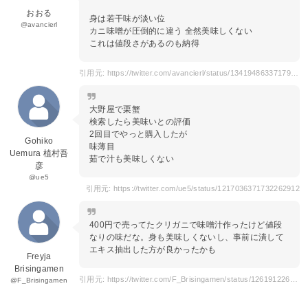
おおる
身は若干味が淡い位
@avancierl
カニ味噌が圧倒的に違う 全然美味しくない
これは値段さがあるのも納得
引用元: https://twitter.com/avancierl/status/1341948633717952512
大野屋で栗蟹
検索したら美味いとの評価
2回目でやっと購入したが
Gohiko
味薄目
Uemura 植村吾
茹で汁も美味しくない
彦
@ue5
引用元: https://twitter.com/ue5/status/1217036371732262912
400円で売ってたクリガニで味噌汁作ったけど値段
なりの味だな。身も美味しくないし、事前に潰して
エキス抽出した方が良かったかも
Freyja
Brisingamen
引用元: https://twitter.com/F_Brisingamen/status/1261912263092342785
@F_Brisingamen