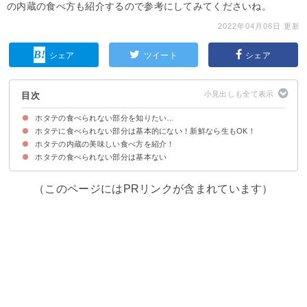
の内蔵の食べ方も紹介するので参考にしてみてくださいね。
2022年04月06日 更新
シェア
ツイート
シェア
目次
ホタテの食べられない部分を知りたい…
ホタテに食べられない部分は基本的にない！新鮮なら生もOK！
ホタテの内蔵の美味しい食べ方を紹介！
ホタテのヒモやエラは食べても大丈夫
ただしホタテのウロ（肝）は取り除いた方が良いとされる
ホタテのオレンジの部分である卵巣も食べられる
ホタテの食べられない部分は基本ない
①ホタテのこっこ煮
②丸ごと海の幸カレー
（このページにはPRリンクが含まれています）