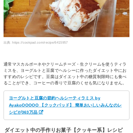
出典:
https://cookpad.com/recipe/6415957
通常マスカルポーネやクリームチーズ・生クリームを使うティラ
ミスを、ヨーグルトと豆腐でヘルシーに作ったダイエット中にお
すすめのレシピです。豆腐はダイエット中の糖質制限時にも食べ
ることができ、コーヒーの香りで豆腐のくせも気になりません。
ヨーグルトと豆腐の節約ヘルシーティラミス by
AyakoOOOOO 【クックパッド】 簡単おいしいみんなのレ
シピが363万品
ダイエット中の手作りお菓子【クッキー系】レシピ