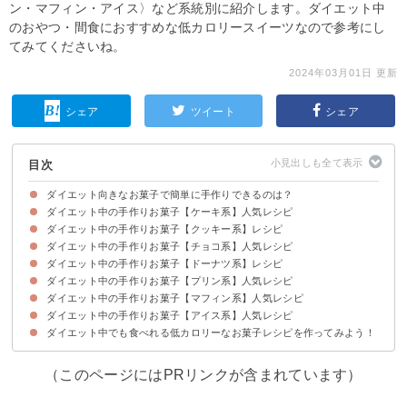
ン・マフィン・アイス〉など系統別に紹介します。ダイエット中
のおやつ・間食におすすめな低カロリースイーツなので参考にし
てみてくださいね。
2024年03月01日 更新
シェア
ツイート
シェア
目次
ダイエット向きなお菓子で簡単に手作りできるのは？
ダイエット中の手作りお菓子【ケーキ系】人気レシピ
ダイエット中の手作りお菓子【クッキー系】レシピ
①カッテージチーズケーキ
②まろやかしょっぱいノンオイルシフォンケーキ
③ヨーグルトと豆腐のティラミス
ダイエット中の手作りお菓子【チョコ系】人気レシピ
①きな粉クッキー
②プロテインオートミールクッキー
③おからクッキー
ダイエット中の手作りお菓子【ドーナツ系】レシピ
①100kcal以下ココア寒天もち
②豆腐ブラウニー
③トリュフ風ヘルシースイーツ
④焼きチョコ風サブレ
ダイエット中の手作りお菓子【プリン系】人気レシピ
①オートミールドーナツ
②ヘルシーなプロテイン入りドーナツ
③豆腐＆おから焼きドーナツ
ダイエット中の手作りお菓子【マフィン系】人気レシピ
①オーブン無しで作れるカスタードプリン
②かぼちゃ豆腐プリン
③簡単豆乳プリン
ダイエット中の手作りお菓子【アイス系】人気レシピ
①全粒粉オートミールマフィン
②オートミールヨーグルトマフィン
③おからのかぼちゃマフィン
ダイエット中でも食べれる低カロリーなお菓子レシピを作ってみよう！
①豆腐アイス
②さつまいもアイス
③家にあるのもので簡単 ヨーグルトバナナアイス
（このページにはPRリンクが含まれています）