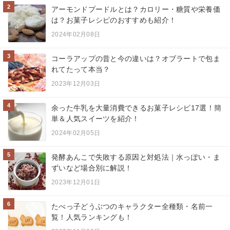
2
アーモンドプードルとは？カロリー・糖質や栄養価
は？お菓子レシピのおすすめも紹介！
2024年02月08日
3
コーラアップの昔と今の違いは？オブラートで包ま
れてたって本当？
2023年12月03日
4
余った牛乳を大量消費できるお菓子レシピ17選！簡
単＆人気スイーツを紹介！
2024年02月05日
5
発酵あんこで失敗する原因と対処法｜水っぽい・ま
ずいなど場合別に解説！
2023年12月01日
6
たべっ子どうぶつのキャラクター全種類・名前一
覧！人気ランキングも！