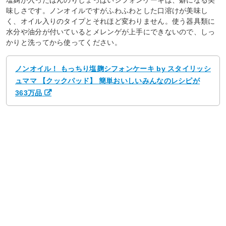
塩麹が入ったほんのりしょっぱいシフォンケーキは、癖になる美
味しさです。ノンオイルですがふわふわとした口溶けが美味し
く、オイル入りのタイプとそれほど変わりません。使う器具類に
水分や油分が付いているとメレンゲが上手にできないので、しっ
かりと洗ってから使ってください。
ノンオイル！ もっちり塩麹シフォンケーキ by スタイリッシ
ュママ 【クックパッド】 簡単おいしいみんなのレシピが
363万品