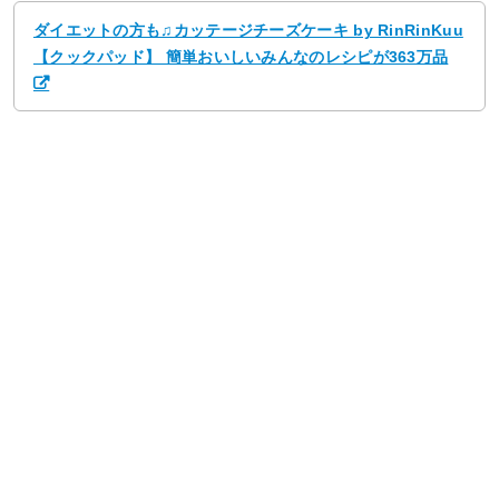
ダイエットの方も♫カッテージチーズケーキ by RinRinKuu
【クックパッド】 簡単おいしいみんなのレシピが363万品