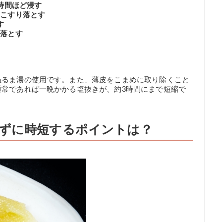
1時間ほど浸す
くこすり落とす
す
り落とす
る
ぬるま湯の使用です。また、薄皮をこまめに取り除くこと
通常であれば一晩かかる塩抜きが、約3時間にまで短縮で
ずに時短するポイントは？