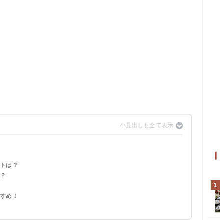
？
ントは？
る？
1
すすめ！