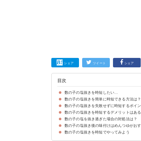
シェア
ツイート
シェア
目次
数の子の塩抜きを時短したい…
数の子の塩抜きを簡単に時短できる方法は
そもそもなぜ数の子は塩抜きが必要？
数の子の塩抜きを失敗せずに時短するポイ
準備するもの
方法・手順
数の子の塩抜きを時短するデメリットはあ
①真水だけではなく塩水で塩抜きする
②お湯の温度が40度を超えないようにする
③塩加減をこまめに確認する
数の子の塩を抜き過ぎた場合の対処法は？
通常の塩抜きと比べて味わい・食感が変わる
通常の塩抜きの方法も把握しよう
数の子の塩抜き後の味付けはめんつゆがお
数の子の塩抜きを時短でやってみよう
材料
作り方・手順