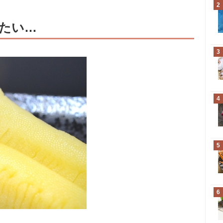
2
たい…
3
4
5
6