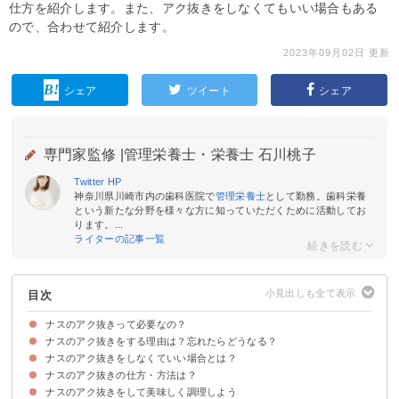
仕方を紹介します。また、アク抜きをしなくてもいい場合もある
ので、合わせて紹介します。
2023年09月02日 更新
シェア
ツイート
シェア
専門家監修 |
管理栄養士・栄養士 石川桃子
Twitter
HP
神奈川県川崎市内の歯科医院で
管理栄養士
として勤務。歯科栄養
という新たな分野を様々な方に知っていただくために活動してお
ります。...
ライターの記事一覧
目次
ナスのアク抜きって必要なの？
ナスのアク抜きをする理由は？忘れたらどうなる？
ナスのアク抜きをしなくていい場合とは？
理由①色合いを良くする
理由②えぐみを取り除く
アク抜きを忘れた場合の対処法
ナスのアク抜きの仕方・方法は？
①旬の時期が6月頃のナスを使う場合
②水ナスなどのアクが少ない品種の場合
③ナスをカットしてすぐ加熱する場合
ナスのアク抜きをして美味しく調理しよう
①水にさらす方法
②塩水にさらす方法
③塩を振る方法
④ナスをレンジで加熱する