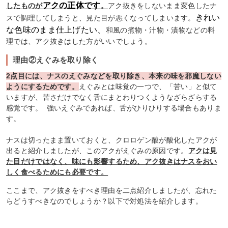
アクの正体です
したものが
。
アク抜きをしないまま変色したナ
きれい
スで調理してしまうと、見た目が悪くなってしまいます。
な色味のまま仕上げたい、
和風の煮物・汁物・漬物などの料
理では、アク抜きはした方がいいでしょう。
理由②えぐみを取り除く
2点目には、ナスのえぐみなどを取り除き、本来の味を邪魔しない
ようにするためです。
えぐみとは味覚の一つで、「苦い」と似て
いますが、苦さだけでなく舌にまとわりつくようなざらざらする
感覚です。 強いえぐみであれば、舌がひりひりする場合もありま
す。
ナスは切ったまま置いておくと、クロロゲン酸が酸化したアクが
出ると紹介しましたが、このアクがえぐみの原因です。
アクは見
た目だけではなく、味にも影響するため、アク抜きはナスをおい
しく食べるためにも必要です。
ここまで、アク抜きをすべき理由を二点紹介しましたが、忘れた
らどうすべきなのでしょうか？以下で対処法を紹介します。