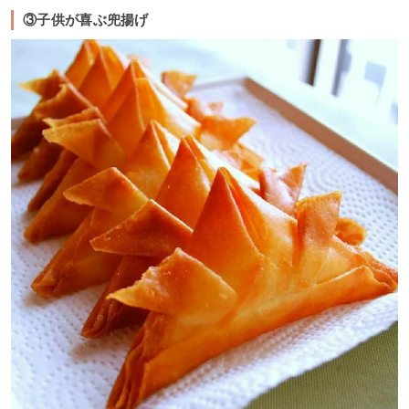
③子供が喜ぶ兜揚げ