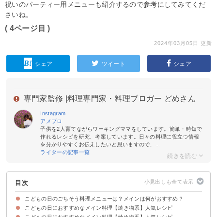
祝いのパーティー用メニューも紹介するので参考にしてみてくだ
さいね。
( 4ページ目 )
2024年03月05日 更新
シェア
ツイート
シェア
専門家監修 |
料理専門家・料理ブロガー どめさん
Instagram
アメブロ
子供を2人育てながらワーキングママをしています。簡単・時短で
作れるレシピを研究、考案しています。日々の料理に役立つ情報
を分かりやすくお伝えしたいと思いますので、...
ライターの記事一覧
目次
こどもの日のごちそう料理メニューは？メインは何がおすすめ？
こどもの日におすすめなメイン料理【焼き物系】人気レシピ
こどもの日におすすめなメイン料理【炒め物系】人気レシピ
①パーティーにも最適なスパニッシュオムレツ
②お祝いの席に鯛の姿焼
③鯉のぼり型の魚のパイ包み焼き
④ごちそうラザニア
⑤ハニーマスタードのグリルチキン
⑥簡単手作りピザ
⑦ごちそうにビーフステーキ