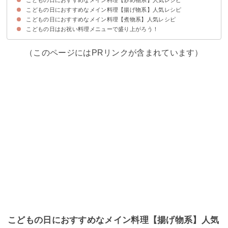
こどもの日におすすめなメイン料理【揚げ物系】人気レシピ
①簡単たけのこの肉巻き
②鰤の油淋鶏
③鯉のぼりのオムライス
④たけのこチャーハン
⑤パーティーに嬉しいシーフードパエリア
⑥白いビーフストロガノフ
こどもの日におすすめなメイン料理【煮物系】人気レシピ
①お祝いに最適な大きな海老フライ
②子どもに人気なタルタル春巻き
③子供が喜ぶ兜揚げ
④ぶりの竜田揚げ
⑤野菜入りチーズロールカツ
⑥パーティーにおすすめなチューリップ唐揚げ
こどもの日はお祝い料理メニューで盛り上がろう！
①デミグラスソースの煮込みハンバーグ
②簡単ロールキャベツ
③魚好きな子どもが喜ぶブイヤベース
④ビーフシチュー
⑤ミートボールのトマト煮込み
⑥鶏肉のクリーム煮
（このページにはPRリンクが含まれています）
こどもの日におすすめなメイン料理【揚げ物系】人気