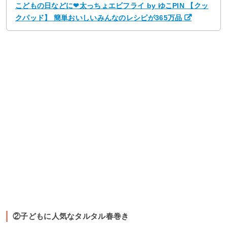
こどもの日などに❤太っちょエビフライ by ゆこPIN 【クッ
クパッド】 簡単おいしいみんなのレシピが365万品
②子どもに人気なタルタル春巻き