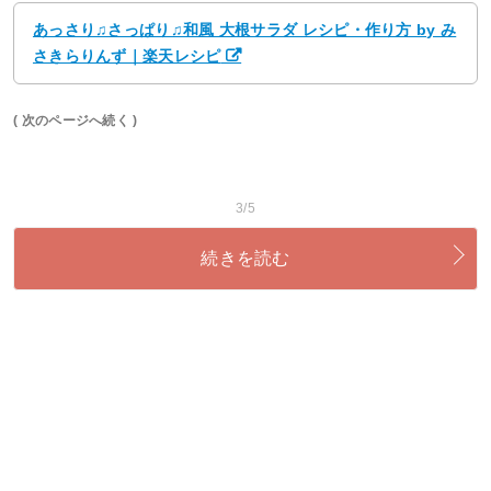
あっさり♫さっぱり♫和風 大根サラダ レシピ・作り方 by み
さきらりんず｜楽天レシピ
( 次のページへ続く )
3/5
続きを読む