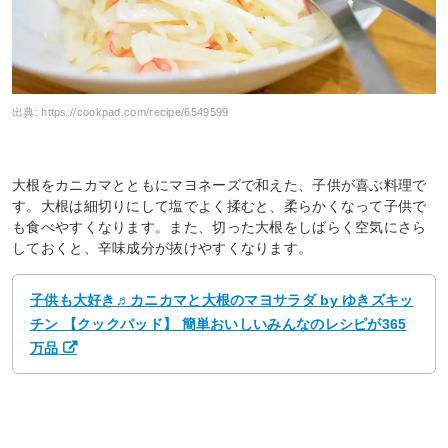
出典:
https://cookpad.com/recipe/6549599
大根をカニカマとともにマヨネーズで和えた、子供が喜ぶ料理で
す。大根は細切りにして塩でよく揉むと、柔らかくなって子供で
も食べやすくなります。また、切った大根をしばらく空気にさら
しておくと、辛味成分が抜けやすくなります。
子供も大好き♬カニカマと大根のマヨサラダ by ゆきズキッ
チン 【クックパッド】 簡単おいしいみんなのレシピが365
万品