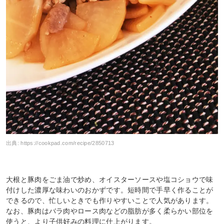
出典:
https://cookpad.com/recipe/2850713
大根と豚肉をごま油で炒め、オイスターソースや塩コショウで味
付けした濃厚な味わいのおかずです。短時間で手早く作ることが
できるので、忙しいときでも作りやすいことで人気があります。
なお、豚肉はバラ肉やロース肉などの脂肪が多く柔らかい部位を
使うと、より子供好みの料理に仕上がります。