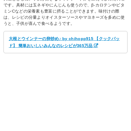
です。具材には玉ネギやにんじんも使うので、β-カロテンやビタ
ミンCなどの栄養素も豊富に摂ることができます。味付けの際
は、レシピの分量よりオイスターソースやマヨネーズを多めに使
うと、子供が喜んで食べるようです。
大根とウインナーの卵炒め♪ by chihopp915 【クックパッ
ド】 簡単おいしいみんなのレシピが365万品