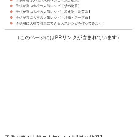
子供が喜ぶ大根の人気レシピ【炒め物系】
①大根のハッセルバック
②大根と豆腐の和風グラタン
③子供用チーズたっぷり大根ステーキ
④大根もち
子供が喜ぶ大根の人気レシピ【和え物・副菜系】
①簡単に作れる大根と豚肉の炒め物
②大根とウインナーの炒め物
子供が喜ぶ大根の人気レシピ【汁物・スープ系】
①大根とカニカマのマヨサラダ
②大根の和風サラダ
③大根のコールスローサラダ
子供用に大根で簡単にできる人気レシピを作ってみよう！
①大根のクリームシチュー
②大根とベーコンのコンソメスープ
③大根のポタージュ
④大根とトマトの洋風おでん
（このページにはPRリンクが含まれています）