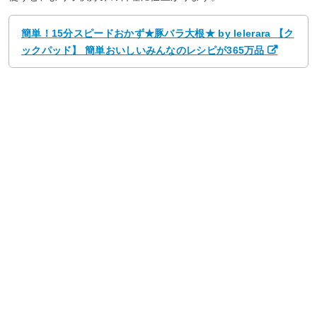
簡単！15分スピードおかず★豚バラ大根★ by lelerara 【ク
ックパッド】 簡単おいしいみんなのレシピが365万品