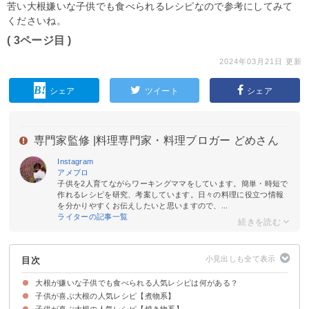
苦い大根嫌いな子供でも食べられるレシピなので参考にしてみて
くださいね。
( 3ページ目 )
2024年03月21日 更新
シェア
ツイート
シェア
専門家監修 |
料理専門家・料理ブロガー どめさん
Instagram
アメブロ
子供を2人育てながらワーキングママをしています。簡単・時短で
作れるレシピを研究、考案しています。日々の料理に役立つ情報
を分かりやすくお伝えしたいと思いますので、...
ライターの記事一覧
目次
大根が嫌いな子供でも食べられる人気レシピは何がある？
子供が喜ぶ大根の人気レシピ【煮物系】
子供が喜ぶ大根の人気レシピ【焼き物系】
①子供が好きな鶏肉と大根の煮物
②大根のカレー煮込み
③大根と手羽元の煮物
④大根の和風カレー