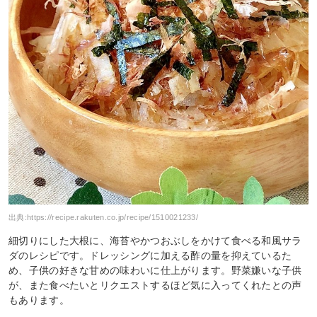
出典:
https://recipe.rakuten.co.jp/recipe/1510021233/
細切りにした大根に、海苔やかつおぶしをかけて食べる和風サラ
ダのレシピです。ドレッシングに加える酢の量を抑えているた
め、子供の好きな甘めの味わいに仕上がります。野菜嫌いな子供
が、また食べたいとリクエストするほど気に入ってくれたとの声
もあります。