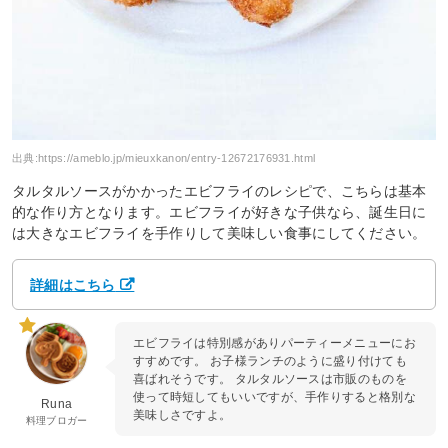
出典:
https://ameblo.jp/mieuxkanon/entry-12672176931.html
タルタルソースがかかったエビフライのレシピで、こちらは基本
的な作り方となります。エビフライが好きな子供なら、誕生日に
は大きなエビフライを手作りして美味しい食事にしてください。
詳細はこちら
エビフライは特別感がありパーティーメニューにお
すすめです。 お子様ランチのように盛り付けても
喜ばれそうです。 タルタルソースは市販のものを
使って時短してもいいですが、手作りすると格別な
Runa
美味しさですよ。
料理ブロガー