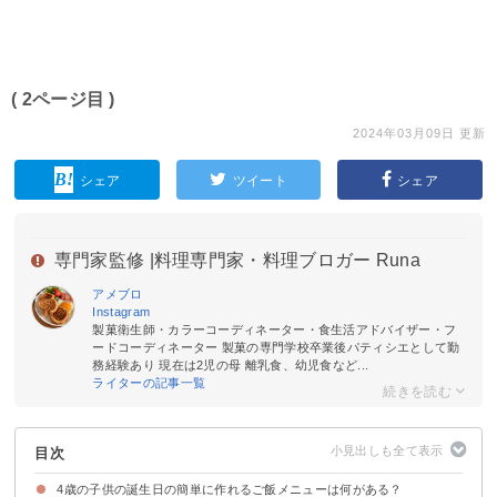
( 2ページ目 )
2024年03月09日 更新
シェア
ツイート
シェア
専門家監修 |
料理専門家・料理ブロガー Runa
アメブロ
Instagram
製菓衛生師・カラーコーディネーター・食生活アドバイザー・フ
ードコーディネーター 製菓の専門学校卒業後パティシエとして勤
務経験あり 現在は2児の母 離乳食、幼児食など...
ライターの記事一覧
目次
4歳の子供の誕生日の簡単に作れるご飯メニューは何がある？