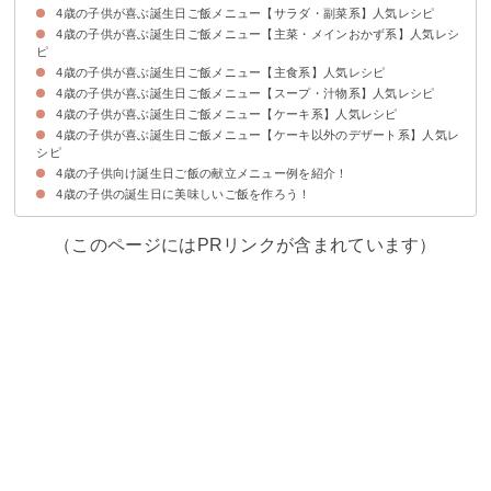
4歳の子供が喜ぶ誕生日ご飯メニュー【サラダ・副菜系】人気レシピ
4歳の子供が喜ぶ誕生日ご飯メニュー【主菜・メインおかず系】人気レシ
①マカロニサラダ
②さつまいものサラダ
③フルーツサラダ
ピ
4歳の子供が喜ぶ誕生日ご飯メニュー【主食系】人気レシピ
①唐揚げ
②エビフライ
③デミグラスソースの煮込みハンバーグ
4歳の子供が喜ぶ誕生日ご飯メニュー【スープ・汁物系】人気レシピ
①ちらし寿司
②手巻き寿司
③ピザ
④ロールサンドイッチ
4歳の子供が喜ぶ誕生日ご飯メニュー【ケーキ系】人気レシピ
①かぼちゃスープ
②シチュー
③鞠麩のお吸い物
4歳の子供が喜ぶ誕生日ご飯メニュー【ケーキ以外のデザート系】人気レ
①フライパンで作るミルクレープで手作りバースデーケーキ
②ギミックケーキ
シピ
4歳の子供向け誕生日ご飯の献立メニュー例を紹介！
①ミニチョコレートパフェ
②空色クリームソーダ
4歳の子供の誕生日に美味しいご飯を作ろう！
献立メニュー例①〜男の子におすすめのバースデープレート〜
献立メニュー例②〜女の子におすすめのバースデープレート〜
献立メニュー例③〜外で簡単に楽しめるバースデーパーティー〜
（このページにはPRリンクが含まれています）