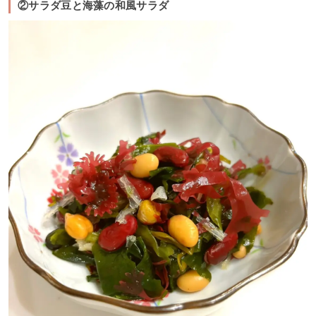
②サラダ豆と海藻の和風サラダ