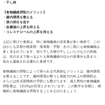
・干し柿
【食物繊維摂取のメリット】
・腸内環境を整える
・便の排出を促す
・血糖値の上昇を抑える
・コレステロールの上昇を抑える
上記に挙げた食材は、特に食物繊維の含有量が多い食材で、この
ほかにも豆類や根菜類・海藻類・芋類・きのこ類にも食物繊維は
多く含まれています。切り干し大根や干ししいたけなどの乾物
は、生のままで食べるよりも食物繊維やほかの栄養分も高まり、
旨みも凝縮される優れた食材です。
食物繊維の摂取によって得られる代表的なメリットは、腸内環境
を整えることです。腸内環境が整うと免疫力の向上や肥満防止、
さらには生活習慣病の予防にも繋がります。成人男性の食物繊維
摂取量は、1日20gが目安とされています。この数字を目標に、積
極的に食物繊維を摂取することを心がけましょう。