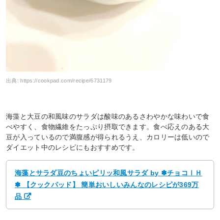
出典:
https://cookpad.com/recipe/6731179
海藻と大豆の和風味のサラダは酸味のあるさわやかな味わいで食
べやすく、食物繊維をたっぷり摂取できます。食べ応えのある大
豆が入っているので満腹感が得られるうえ、カロリーは低いので
ダイエット中のレシピにもおすすめです。
海藻とサラダ豆のちょいピリッ和風サラダ by ✽チョコⅠＨ
✽ 【クックパッド】 簡単おいしいみんなのレシピが369万
品