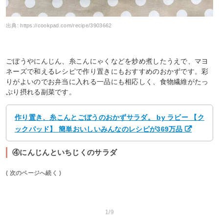
出典:
https://cookpad.com/recipe/3903662
ごぼうやにんじん、糸こんにゃくなどを炒め煮したうえで、マヨ
ネーズで和えるレシピで作り置きにもおすすめのおかずです。彩
りがよいのでお弁当に入れる一品にも相応しく、食物繊維がたっ
ぷり摂れる副菜です。
作り置き、糸こんとごぼうのおかずサラダ。 by ラビー 【ク
ックパッド】 簡単おいしいみんなのレシピが369万品
④にんじんといちじくのサラダ
( 次のページへ続く )
1/9