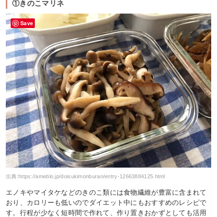
①きのこマリネ
Save
出典:
https://ameblo.jp/doisukimonburan/entry-12663884125.html
エノキやマイタケなどのきのこ類には食物繊維が豊富に含まれて
おり、カロリーも低いのでダイエット中にもおすすめのレシピで
す。行程が少なく短時間で作れて、作り置きおかずとしても活用