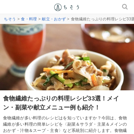
ちそう
>
食・料理
>
献立・おかず
> 食物繊維たっぷりの料理レシピ3
食物繊維たっぷりの料理レシピ33選！メイ
ン・副菜や献立メニュー例も紹介！
食物繊維が多い料理のレシピはを知っていますか？今回は、食物
繊維が多い料理の簡単レシピを〈副菜＆サラダ・主菜＆メインの
おかず・汁物＆スープ・主食〉など系統別に紹介します。食物繊