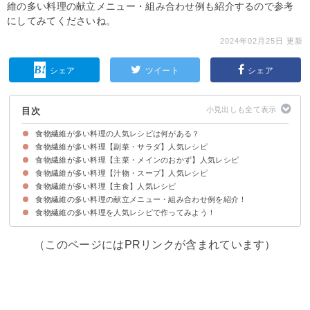
維の多い料理の献立メニュー・組み合わせ例も紹介するので参考
にしてみてくださいね。
2024年02月25日 更新
シェア
ツイート
シェア
目次
食物繊維が多い料理の人気レシピは何がある？
食物繊維が多い料理【副菜・サラダ】人気レシピ
食物繊維がたっぷり摂れる食べ物とは？
食物繊維が多い料理【主菜・メインのおかず】人気レシピ
①きのこマリネ
②サラダ豆と海藻の和風サラダ
③糸こんにゃくとごぼうのサラダ
④にんじんといちじくのサラダ
⑤切り干し大根と豆のサラダ
⑥作り置きにおすすめセロリの和え物
⑦モロヘイヤの梅肉和え
⑧切り干し大根の煮物
⑨さつまいものヨーグルトサラダ
⑩食物繊維が豊富な押し麦サラダ
食物繊維が多い料理【汁物・スープ】人気レシピ
①さつまいものグラタン
②さつまいもの甘辛炒め
③おからのハンバーグ
④筑前煮
⑤野菜ときのこの肉巻き
⑥鮭ときのこのホイル焼き
⑦レンコンのはさみ焼き
食物繊維が多い料理【主食】人気レシピ
①舞茸のお味噌汁
②根菜スープ
③白菜の春雨スープ
④ミネストローネ
⑤きのこのチャウダー
⑥ごぼうとセロリのポタージュ
⑦サンラータンスープ
食物繊維の多い料理の献立メニュー・組み合わせ例を紹介！
①オートミール中華粥
②根菜キーマカレー
③豆腐のヘルシーカルボナーラ
④ごぼうの炊き込みご飯
⑤キャベツたっぷりお好み焼き
⑥玄米ひじきごはん
⑦野菜焼きそば
⑧タコのガーリックライス
⑨全粒粉で作るくるみパン
食物繊維の多い料理を人気レシピで作ってみよう！
献立メニュー例①ダイエット中の夕食に
献立メニュー例②栄養たっぷり休日ランチ
献立メニュー例③和食のヘルシーごはん
（このページにはPRリンクが含まれています）