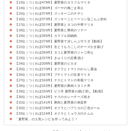
【13位｜つくれぽ478件】夏野菜のカラフルマリネ
【14位｜つくれぽ380件】ゴーヤの梅ごま和え
【15位｜つくれぽ374件】ズッキーニのチヂミ
【16位｜つくれぽ373件】ズッキーニとベーコン塩こんぶ炒め
【17位｜つくれぽ337件】夏野菜とタコの中華マリネ
【18位｜つくれぽ310件】夏野菜と豚肉のソテー
【19位｜つくれぽ285件】カラフル回鍋肉
【20位｜つくれぽ279件】夏野菜で冷しゃぶサラダ【動画】
【21位｜つくれぽ276件】生とうもろこしのチーズかき揚げ
【22位｜つくれぽ260件】タコと夏野菜のジャコ和え
【23位｜つくれぽ237件】きゅうりの定番漬け
【24位｜つくれぽ208件】夏野菜のピカタ
【25位｜つくれぽ170件】オクラとトマトのからし醤油
【26位｜つくれぽ167件】プチトマトの生姜マリネ
【27位｜つくれぽ160件】ナスとトマトの和風マリネ
【28位｜つくれぽ152件】夏野菜の豚肉スタミナ丼
【29位｜つくれぽ150件】ピリ辛 夏野菜の揚げ浸し【動画】
【30位｜つくれぽ142件】ナスのカレーチーズ焼き
【31位｜つくれぽ141件】豚肉と夏野菜の南蛮丼
【32位｜つくれぽ139件】オクラとパプリカの三色ロール
【33位｜つくれぽ124件】オクラとミョウガのナムル
「夏野菜」の人気レシピを作ってみよう！