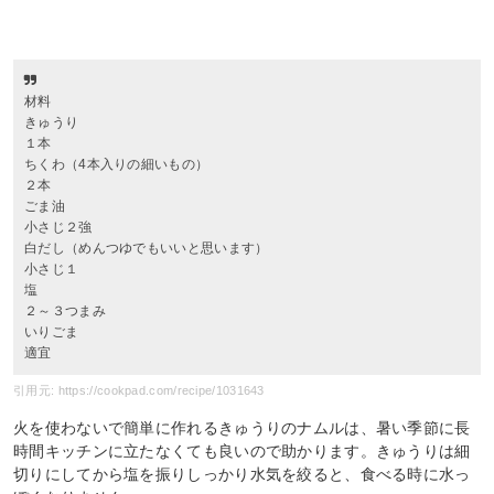
材料
きゅうり
１本
ちくわ（4本入りの細いもの）
２本
ごま油
小さじ２強
白だし（めんつゆでもいいと思います）
小さじ１
塩
２～３つまみ
いりごま
適宜
引用元: https://cookpad.com/recipe/1031643
火を使わないで簡単に作れるきゅうりのナムルは、暑い季節に長
時間キッチンに立たなくても良いので助かります。きゅうりは細
切りにしてから塩を振りしっかり水気を絞ると、食べる時に水っ