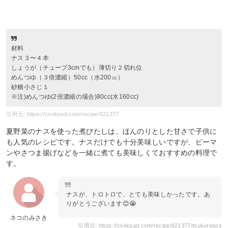
材料
ナス３〜４本
しょうが（チューブ3cmでも）薄切り２切れ位
めんつゆ（３倍濃縮）50cc（水200㏄）
砂糖小さじ１
※注)めんつゆ(2倍濃縮の場合)80cc(水160cc)
引用元: https://cookpad.com/recipe/621377
夏野菜のナスを使った煮びたしは、ほんのりとした甘さで子供に
も人気のレシピです。ナスだけでも十分美味しいですが、ピーマ
ンやさつま揚げなどを一緒に煮ても美味しくておすすめの料理で
す。
ナスが、トロトロで、とても美味しかったです。あ
りがとうございます😊😭
ネコのみさき
引用元: https://cookpad.com/recipe/621377/tsukurepos