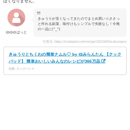
ぽくなりません。
きゅうりが安くなってきたのでまとめ買い☆ささっ
と作れる副菜、味付けもシンプルで失敗なし！今晩
の一品に(^_^)
ゆゆゆぱっと
引用元: https://cookpad.com/recipe/1031643/tsukurepos
きゅうりとちくわの簡単ナムル♡ by ゆみらんたん 【クック
パッド】 簡単おいしいみんなのレシピが366万品
出典: クックパッド