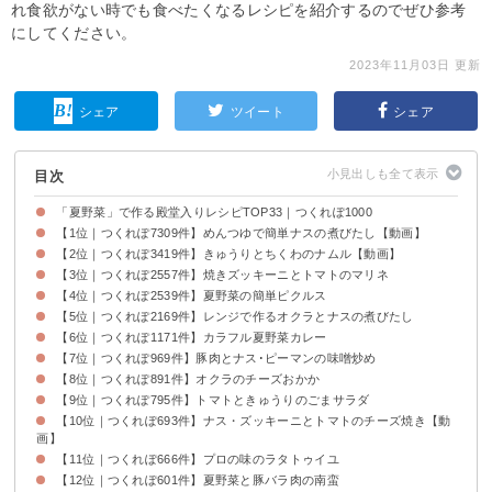
れ食欲がない時でも食べたくなるレシピを紹介するのでぜひ参考
にしてください。
2023年11月03日 更新
シェア
ツイート
シェア
目次
「夏野菜」で作る殿堂入りレシピTOP33｜つくれぽ1000
【1位｜つくれぽ7309件】めんつゆで簡単ナスの煮びたし【動画】
【2位｜つくれぽ3419件】きゅうりとちくわのナムル【動画】
【3位｜つくれぽ2557件】焼きズッキーニとトマトのマリネ
【4位｜つくれぽ2539件】夏野菜の簡単ピクルス
【5位｜つくれぽ2169件】レンジで作るオクラとナスの煮びたし
【6位｜つくれぽ1171件】カラフル夏野菜カレー
【7位｜つくれぽ969件】豚肉とナス･ピーマンの味噌炒め
【8位｜つくれぽ891件】オクラのチーズおかか
【9位｜つくれぽ795件】トマトときゅうりのごまサラダ
【10位｜つくれぽ693件】ナス・ズッキーニとトマトのチーズ焼き【動
画】
【11位｜つくれぽ666件】プロの味のラタトゥイユ
【12位｜つくれぽ601件】夏野菜と豚バラ肉の南蛮