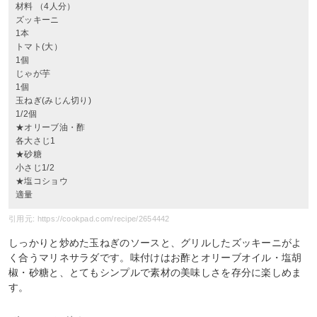
材料 （4人分）
ズッキーニ
1本
トマト(大）
1個
じゃが芋
1個
玉ねぎ(みじん切り)
1/2個
★オリーブ油・酢
各大さじ1
★砂糖
小さじ1/2
★塩コショウ
適量
引用元: https://cookpad.com/recipe/2654442
しっかりと炒めた玉ねぎのソースと、グリルしたズッキーニがよ
く合うマリネサラダです。味付けはお酢とオリーブオイル・塩胡
椒・砂糖と、とてもシンプルで素材の美味しさを存分に楽しめま
す。