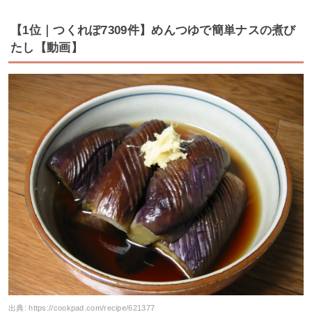
【1位｜つくれぽ7309件】めんつゆで簡単ナスの煮び
たし【動画】
出典:
https://cookpad.com/recipe/621377