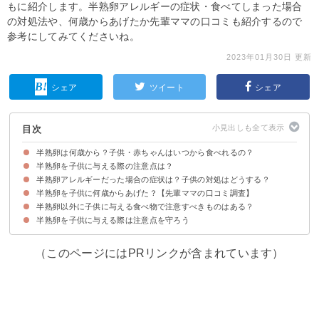
もに紹介します。半熟卵アレルギーの症状・食べてしまった場合
の対処法や、何歳からあげたか先輩ママの口コミも紹介するので
参考にしてみてくださいね。
2023年01月30日 更新
シェア
ツイート
シェア
目次
半熟卵は何歳から？子供・赤ちゃんはいつから食べれるの？
半熟卵を子供に与える際の注意点は？
半熟卵を子供に与えるのは3歳を過ぎてから
半熟卵アレルギーだった場合の症状は？子供の対処はどうする？
①まずは少量の半熟卵で様子を見る
②子供の調子が良い日に与える
③病院にいけるような状況にしておく
半熟卵を子供に何歳からあげた？【先輩ママの口コミ調査】
半熟卵アレルギーの症状
半熟卵アレルギーの症状がある場合はすぐに医療機関を受診
半熟卵以外に子供に与える食べ物で注意すべきものはある？
半熟卵を子供に与える際は注意点を守ろう
（このページにはPRリンクが含まれています）