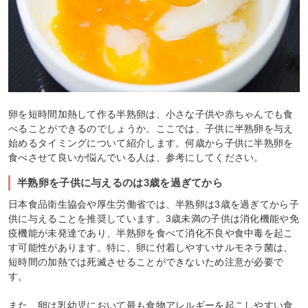
卵を短時間加熱して作る半熟卵は、小さな子供や赤ちゃんでも食
べることができるのでしょうか。ここでは、子供に半熟卵を与え
始めるタイミングについて紹介します。何歳から子供に半熟卵を
食べさせて良いか悩んでいる人は、参考にしてください。
半熟卵を子供に与えるのは3歳を過ぎてから
日本食品衛生協会や厚生労働省では、半熟卵は3歳を過ぎてから子
供に与えることを推奨しています。3歳未満の子供は消化機能や免
疫機能が未発達であり、半熟卵を食べて消化不良や食中毒を起こ
す可能性があります。特に、卵に付着しやすいサルモネラ菌は、
短時間の加熱では死滅させることができないため注意が必要で
す。
また、卵は乳幼児において最も食物アレルギーを起こしやすい食