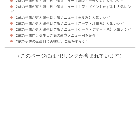
2歳の子供が喜ぶ誕生日ご飯メニュー【副菜・サラダ系】人気レシピ
2歳の子供が喜ぶ誕生日ご飯メニュー【主菜・メインおかず系】人気レシ
①ツナのキャセロール
②普段の食事にもおすすめのかぼちゃサラダ
③とうもろこしの天ぷら
④カップトマトのサラダ
ピ
2歳の子供が喜ぶ誕生日ご飯メニュー【主食系】人気レシピ
①チーズタッカルビ
②大人も食べられるハンバーグ
③ポテトクリームグラタン
④コロッケ
⑤キャベツとカニカマの春巻き
2歳の子供が喜ぶ誕生日ご飯メニュー【スープ・汁物系】人気レシピ
①新幹線カレープレート
②わんわんとうーたんのご飯
③猫バスおにぎり
④ちらし寿司
⑤クマ型サンドイッチ
⑥チーズフォンデュ
⑦たこ焼き器で作るオムライス
2歳の子供が喜ぶ誕生日ご飯メニュー【ケーキ・デザート系】人気レシピ
①シーチキンクラムチャウダー
②お麩を使ったオニオンスープ
③クリームコーン中華スープ
④パプリカと人参のポタージュ
⑤青菜のポタージュ
2歳の子供向け誕生日ご飯の献立メニュー例を紹介！
①フルーツタルト
②アンパンマンケーキ
③サンドイッチ食パンで作る救急車のケーキ
④しまじろうのケーキ
2歳の子供の誕生日に美味しいご飯を作ろう！
献立メニュー例①〜ランチに誕生日を祝う場合〜
献立メニュー例②〜朝食に特別なメニューを出したい時に〜
献立メニュー例③〜バースデーパーティーに好きなものを〜
（このページにはPRリンクが含まれています）