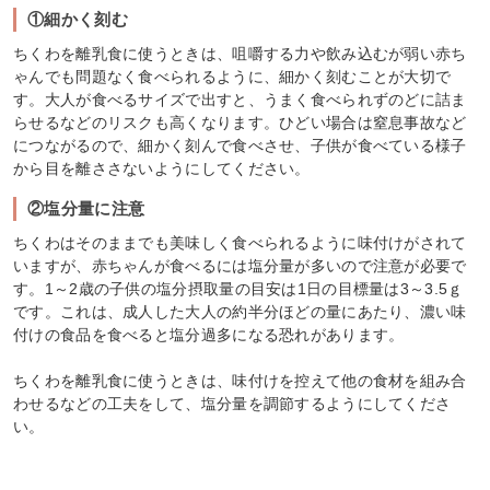
①細かく刻む
ちくわを離乳食に使うときは、咀嚼する力や飲み込むが弱い赤ち
ゃんでも問題なく食べられるように、細かく刻むことが大切で
す。大人が食べるサイズで出すと、うまく食べられずのどに詰ま
らせるなどのリスクも高くなります。ひどい場合は窒息事故など
につながるので、細かく刻んで食べさせ、子供が食べている様子
から目を離ささないようにしてください。
②塩分量に注意
ちくわはそのままでも美味しく食べられるように味付けがされて
いますが、赤ちゃんが食べるには塩分量が多いので注意が必要で
す。1～2歳の子供の塩分摂取量の目安は1日の目標量は3～3.5ｇ
です。これは、成人した大人の約半分ほどの量にあたり、濃い味
付けの食品を食べると塩分過多になる恐れがあります。
ちくわを離乳食に使うときは、味付けを控えて他の食材を組み合
わせるなどの工夫をして、塩分量を調節するようにしてくださ
い。