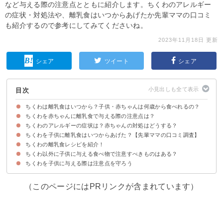
など与える際の注意点とともに紹介します。ちくわのアレルギー
の症状・対処法や、離乳食はいつからあげたか先輩ママの口コミ
も紹介するので参考にしてみてくださいね。
2023年11月18日 更新
シェア
ツイート
シェア
目次
ちくわは離乳食はいつから？子供・赤ちゃんは何歳から食べれるの？
ちくわを赤ちゃんに離乳食で与える際の注意点は？
ちくわは離乳食完了期の1歳頃から与えられる
ちくわをそのまま与えるのは3歳以降にしよう
ちくわのアレルギーの症状は？赤ちゃんの対処はどうする？
①細かく刻む
②塩分量に注意
③塩抜きするのがおすすめ
④添加物の少ないものを選ぶ
⑤病院にいけるような状況にしておく
ちくわを子供に離乳食はいつからあげた？【先輩ママの口コミ調査】
ちくわに含まれるアレルゲン
ちくわによるアレルギー症状
ちくわを食べた後に体調に異常があればすぐに医療機関を受診
ちくわの離乳食レシピを紹介！
ちくわ以外に子供に与える食べ物で注意すべきものはある？
①ちくわのとろとろ煮込み
②ちくわとキャベツの焼きそば
③ちくわ入り豆腐のお焼き
ちくわを子供に与える際は注意点を守ろう
（このページにはPRリンクが含まれています）