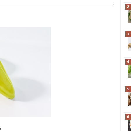
2
3
4
5
6
い