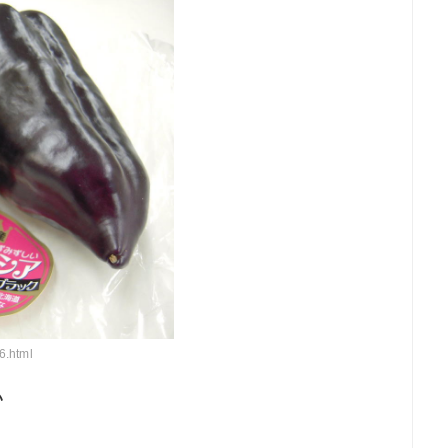
6.html
い