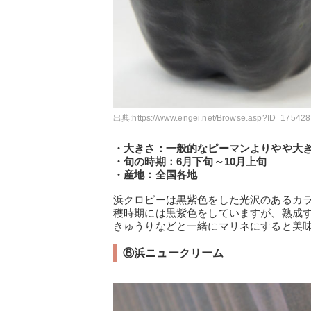
出典:
https://www.engei.net/Browse.asp?ID=175428
・大きさ：一般的なピーマンよりやや大
・旬の時期：6月下旬～10月上旬
・産地：全国各地
浜クロピーは黒紫色をした光沢のあるカ
穫時期には黒紫色をしていますが、熟成
きゅうりなどと一緒にマリネにすると美
⑥浜ニュークリーム