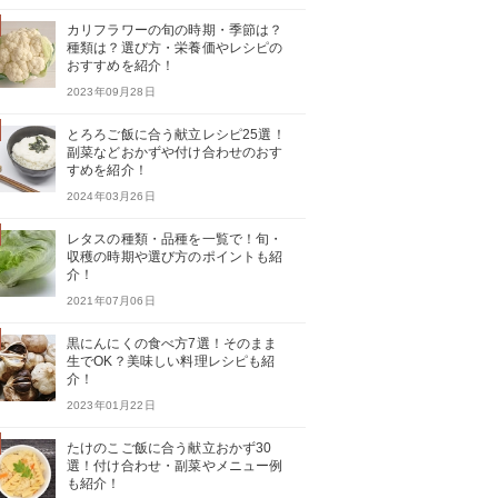
カリフラワーの旬の時期・季節は？
種類は？選び方・栄養価やレシピの
おすすめを紹介！
2023年09月28日
とろろご飯に合う献立レシピ25選！
副菜などおかずや付け合わせのおす
すめを紹介！
2024年03月26日
レタスの種類・品種を一覧で！旬・
収穫の時期や選び方のポイントも紹
介！
2021年07月06日
黒にんにくの食べ方7選！そのまま
生でOK？美味しい料理レシピも紹
介！
2023年01月22日
たけのこご飯に合う献立おかず30
選！付け合わせ・副菜やメニュー例
も紹介！