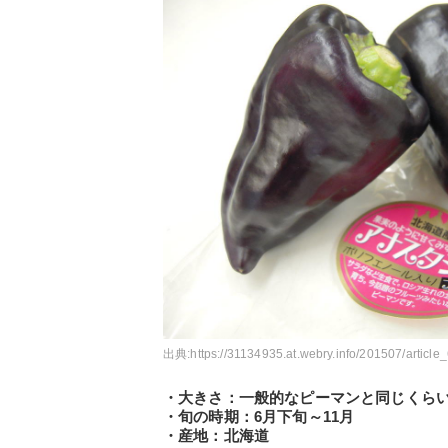
出典:
https://31134935.at.webry.info/201507/article_
・大きさ：一般的なピーマンと同じくら
・旬の時期：6月下旬～11月
・産地：北海道