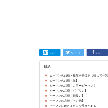
シェア
ツイート
シェア
目次
ピーマンの品種・種類を特徴を比較して一
ピーマンの品種【緑】
ピーマンの品種【カラーピーマン】
①さらら
②京波
③京みどり
④エース
⑤京まつり
⑥カリフォルニアワンダー
⑦京ひかり
⑧ジャンボピーマン
⑨ちぐさ
⑩伊勢ピーマン
ピーマンの品種【パプリカ】
①サラダピーマン
②ホワイトピーマン
③赤ピーマン
④アナスタシア
⑤浜クロピー
⑥浜ニュークリーム
ピーマンの品種【細長い】
①マラネロ
②マベラ
③アルテガ
④ジアルテ
⑤ボリダーノ
⑥カイテ
⑦オーバレイ
ピーマンの品種【その他】
①シシトウガラシ
②万願寺トウガラシ
③伏見甘長トウガラシ
④ヒモトウガラシ
ピーマンにはさまざまな品種がある
①こどもピーマン
②バナナピーマン
③フルーツピーマン