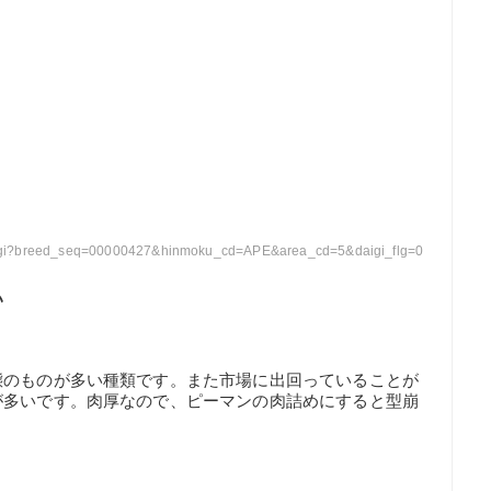
ohin.cgi?breed_seq=00000427&hinmoku_cd=APE&area_cd=5&daigi_flg=0
い
態のものが多い種類です。また市場に出回っていることが
が多いです。肉厚なので、ピーマンの肉詰めにすると型崩