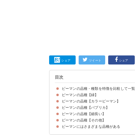
シェア
ツイート
シェア
目次
ピーマンの品種・種類を特徴を比較して一
ピーマンの品種【緑】
ピーマンの品種【カラーピーマン】
①さらら
②京波
③京みどり
④エース
⑤京まつり
⑥カリフォルニアワンダー
⑦京ひかり
⑧ジャンボピーマン
⑨ちぐさ
⑩伊勢ピーマン
ピーマンの品種【パプリカ】
①サラダピーマン
②ホワイトピーマン
③赤ピーマン
④アナスタシア
⑤浜クロピー
⑥浜ニュークリーム
ピーマンの品種【細長い】
①マラネロ
②マベラ
③アルテガ
④ジアルテ
⑤ボリダーノ
⑥カイテ
⑦オーバレイ
ピーマンの品種【その他】
①シシトウガラシ
②万願寺トウガラシ
③伏見甘長トウガラシ
④ヒモトウガラシ
ピーマンにはさまざまな品種がある
①こどもピーマン
②バナナピーマン
③フルーツピーマン