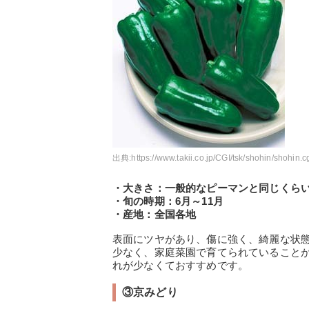
出典:
https://www.takii.co.jp/CGI/tsk/shohin/sh
・大きさ：一般的なピーマンと同じくら
・旬の時期：6月～11月
・産地：全国各地
表面にツヤがあり、傷に強く、綺麗な状
少なく、家庭菜園で育てられていること
れが少なくておすすめです。
③京みどり