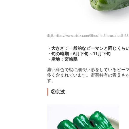
出典:
https://www.oisix.com/ShouhinShousai.ss5-2
・大きさ：一般的なピーマンと同じくら
・旬の時期：6月下旬～11月下旬
・産地：宮崎県
濃い緑色で縦に細長い形をしているピー
多く含まれています。野菜特有の青臭さ
す。
②京波