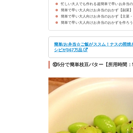
忙しい大人でも作れる超簡単で早いお弁当
簡単で早い大人向けお弁当のおかず【副菜
簡単で早い大人向けお弁当のおかず【主菜
①ちくわのマヨネーズ炒め【所用時間：5分】
②常備菜にもなるトマトマリネ【所用時間：10
③ズッキーニのチーズ焼き【所用時間：10分】
④作り置きできるきゅうりの黒コショウ漬け【所
⑤ダイエット向きのこんにゃくの炒め物【所用時
⑥さつまいもの煮物【所用時間：20分】
⑦シンプルないんげんのごま和え【所用時間：1
⑧小松菜と人参の彩りお浸し【所用時間：10分】
⑨5分でできるなすのステーキ【所用時間：5分】
⑩5分で簡単枝豆バター【所用時間：5分】
⑪デリ風かぼちゃサラダ【所用時間：15分】
簡単で早い大人向けお弁当のおかずを作ろう
①サーモンのマヨネーズ焼き【所用時間：10分】
②簡単なエビマヨ【所用時間：15分】
③ブロッコリーと鶏肉のマヨポン炒め【所用時間
④鶏胸肉の簡単から揚げ【所用時間：20分】
⑤食べやすいオクラの肉巻き【所用時間：10分】
⑥野菜入りミートボール【所用時間：30分】
⑦スパイシーなハンバーグ【所用時間：20分】
⑧牛肉とパプリカの炒め物【所用時間：15分】
⑨食べやすい鶏肉のケチャップ炒め【所用時間：
⑩簡単なとんかつ【所用時間：20分】
⑪マグロの煮物【所用時間：5分】
簡単/お弁当☆ご飯がススム！ナスの照焼き 
シピが367万品
⑩5分で簡単枝豆バター【所用時間：