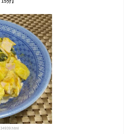
15分】
934939.html