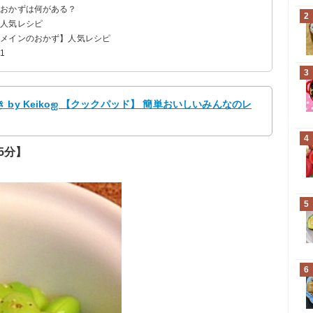
のおかずは何がある？
2
】人気レシピ
・メインのおかず】人気レシピ
分】
用時間：10分】
間：15分】
0分】
1
：15分】
15分】
3
by Keikoஐ 【クックパッド】 簡単おいしいみんなのレ
4
5分】
5
6