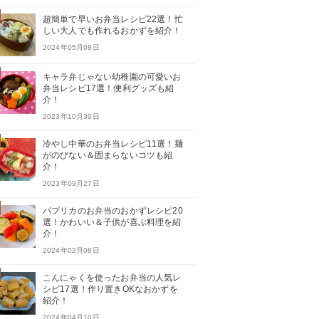
超簡単で早いお弁当レシピ22選！忙
しい大人でも作れるおかずを紹介！
2024年05月08日
キャラ弁じゃない幼稚園の可愛いお
弁当レシピ17選！便利グッズも紹
介！
2023年10月30日
冷やし中華のお弁当レシピ11選！麺
がのびない＆固まらないコツも紹
介！
2023年09月27日
パプリカのお弁当のおかずレシピ20
選！かわいい＆子供が喜ぶ料理を紹
介！
2024年02月08日
こんにゃくを使ったお弁当の人気レ
シピ17選！作り置きOKなおかずを
紹介！
2024年04月10日