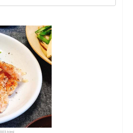
】
1003.html