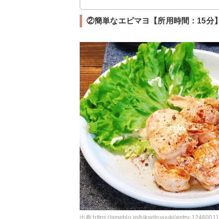
②簡単なエビマヨ【所用時間：15分
出典:
https://ameblo.jp/hikaritoyuuki/entry-1246001