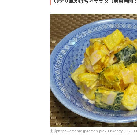
⑪デリ風かぼちゃサラダ【所用時間：
出典:
https://ameblo.jp/lemon-pie2009/entry-12739