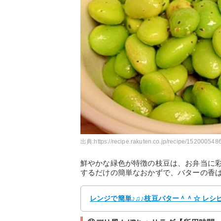
出典:
https://recipe.rakuten.co.jp/recipe/1520005486
鮮やかな緑色が特徴の枝豆は、お弁当に
するだけの簡単なおかずで、バターの香
レンジで簡単♪♫♪枝豆バター＾＾☆ レシ