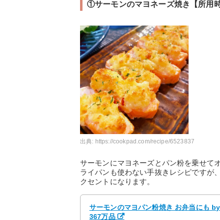
①サーモンのマヨネーズ焼き【所用時
出典:
https://cookpad.com/recipe/6523837
サーモンにマヨネーズとパン粉を乗せて
ライパンも使わない手抜きレシピですが
クセントになります。
サーモンのマヨパン粉焼き お弁当にも by
367万品