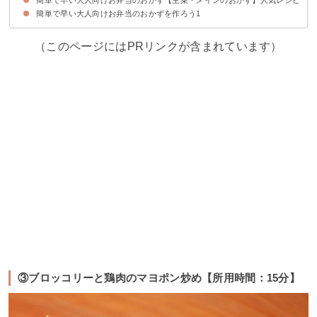
簡単で早い大人向けお弁当のおかずを作ろう1
①サーモンのマヨネーズ焼き【所用時間：10分】
②簡単なエビマヨ【所用時間：15分】
③ブロッコリーと鶏肉のマヨポン炒め【所用時間：15分】
④鶏胸肉の簡単から揚げ【所用時間：20分】
⑤食べやすいオクラの肉巻き【所用時間：10分】
⑥野菜入りミートボール【所用時間：30分】
⑦スパイシーなハンバーグ【所用時間：20分】
⑧牛肉とパプリカの炒め物【所用時間：15分】
⑨食べやすい鶏肉のケチャップ炒め【所用時間：15分】
⑩簡単なとんかつ【所用時間：20分】
⑪マグロの煮物【所用時間：5分】
（このページにはPRリンクが含まれています）
③ブロッコリーと鶏肉のマヨポン炒め【所用時間：15分】