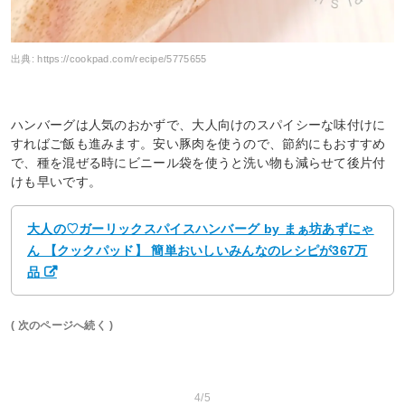
出典:
https://cookpad.com/recipe/5775655
ハンバーグは人気のおかずで、大人向けのスパイシーな味付けに
すればご飯も進みます。安い豚肉を使うので、節約にもおすすめ
で、種を混ぜる時にビニール袋を使うと洗い物も減らせて後片付
けも早いです。
大人の♡ガーリックスパイスハンバーグ by まぁ坊あずにゃ
ん 【クックパッド】 簡単おいしいみんなのレシピが367万
品
( 次のページへ続く )
4/5