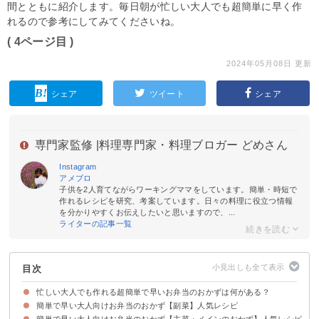
間とともに紹介します。毎日朝が忙しい大人でも超簡単に早く作
れるので参考にしてみてくださいね。
( 4ページ目 )
2024年05月08日 更新
シェア
ツイート
シェア
専門家監修 |
料理専門家・料理ブロガー どめさん
Instagram
アメブロ
子供を2人育てながらワーキングママをしています。簡単・時短で
作れるレシピを研究、考案しています。日々の料理に役立つ情報
を分かりやすくお伝えしたいと思いますので、...
ライターの記事一覧
目次
忙しい大人でも作れる超簡単で早いお弁当のおかずは何がある？
簡単で早い大人向けお弁当のおかず【副菜】人気レシピ
簡単で早い大人向けお弁当のおかず【主菜・メインのおかず】人気レシピ
①ちくわのマヨネーズ炒め【所用時間：5分】
②常備菜にもなるトマトマリネ【所用時間：10分】
③ズッキーニのチーズ焼き【所用時間：10分】
④作り置きできるきゅうりの黒コショウ漬け【所用時間：10分】
⑤ダイエット向きのこんにゃくの炒め物【所用時間：15分】
⑥さつまいもの煮物【所用時間：20分】
⑦シンプルないんげんのごま和え【所用時間：10分】
⑧小松菜と人参の彩りお浸し【所用時間：10分】
⑨5分でできるなすのステーキ【所用時間：5分】
⑩5分で簡単枝豆バター【所用時間：5分】
⑪デリ風かぼちゃサラダ【所用時間：15分】