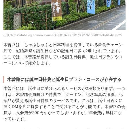
出典:
https://tabelog.com/okayama/A3301/A330101/33019232/dtlphotolst/4/smp2/
木曽路は、しゃぶしゃぶと日本料理を提供している飲食チェーン
店で、冠婚葬祭や誕生日などの記念日に多く利用されています。
ここでは、木曽路が提供している誕生日特典、誕生日プランやコ
ースについて紹介します。
木曽路には誕生日特典と誕生日プラン・コースが存在する
木曽路には、誕生日に受けられるサービスが2種類あります。一つ
目は、木曽路会員向けの特典で、クーポン、記念写真の撮影、記
念品が貰える誕生日特典のサービスです。これは、誕生日近くに
届くDMを店に持参することで受けることが可能です。木曽路の会
員は、入会費が200円かかってしまいますが、年会費は無料にな
っています。