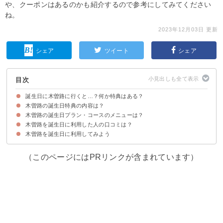
や、クーポンはあるのかも紹介するので参考にしてみてください
ね。
2023年12月03日 更新
シェア
ツイート
シェア
目次
誕生日に木曽路に行くと…？何か特典はある？
木曽路の誕生日特典の内容は？
木曽路には誕生日特典と誕生日プラン・コースが存在する
木曽路の誕生日プラン・コースのメニューは？
木曽路の誕生日特典を受けるにはハガキが必要
誕生日特典①しゃぶしゃぶ追加肉&200ポイント
誕生日特典②記念品
誕生日特典③写真撮影
木曽路を誕生日に利用した人の口コミは？
木曽路の誕生日プラン・コースの利用には予約が必須
木曽路の誕生日プラン・コースの種類と値段
木曽路の誕生日プラン・コースのメニューの内容
木曽路を誕生日に利用してみよう
（このページにはPRリンクが含まれています）