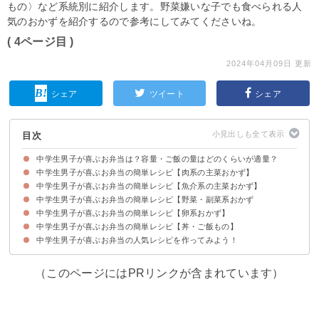
もの〉など系統別に紹介します。野菜嫌いな子でも食べられる人
気のおかずを紹介するので参考にしてみてくださいね。
( 4ページ目 )
2024年04月09日 更新
シェア
ツイート
シェア
目次
中学生男子が喜ぶお弁当は？容量・ご飯の量はどのくらいが適量？
中学生男子が喜ぶお弁当の簡単レシピ【肉系の主菜おかず】
中学生男子のお弁当は800〜900mlの容量が適切
中学生男子が喜ぶお弁当の簡単レシピ【魚介系の主菜おかず】
①定番の唐揚げ
②野菜嫌いでも食べられる肉巻き
③固くならない生姜焼き
④カルビ焼き風ハンバーグ
⑤鶏胸肉のケチャップ炒め
中学生男子が喜ぶお弁当の簡単レシピ【野菜・副菜系おかず
①鮭のフライ
②マグロの中華炒め
③ぶりの竜田揚げ
中学生男子が喜ぶお弁当の簡単レシピ【卵系おかず】
①ブロッコリーのおかかマヨ和え
②ツナとコーンの人参しりしり
③作り置きも レンコンと豚肉のきんぴら
④厚揚げのカレーチーズ焼き
⑤揚げないのり塩ポテトフライ
中学生男子が喜ぶお弁当の簡単レシピ【丼・ご飯もの】
①枝豆とベーコンの卵焼き
②肉巻き卵
③甘辛卵きんちゃく
中学生男子が喜ぶお弁当の人気レシピを作ってみよう！
①唐揚げの大葉おにぎり
②鮭としめじの炊き込みご飯
③しっとりそぼろご飯
④スピード焼肉丼
（このページにはPRリンクが含まれています）