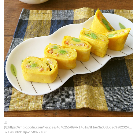
出
典:
https://img.cpcdn.com/recipes/4670255/894x1461s/9f1ae3a30d6ded9a02324611
u=17088691&p=1589771065