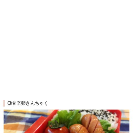
③甘辛卵きんちゃく