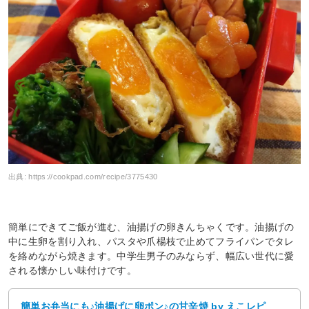
出典:
https://cookpad.com/recipe/3775430
簡単にできてご飯が進む、油揚げの卵きんちゃくです。油揚げの
中に生卵を割り入れ、パスタや爪楊枝で止めてフライパンでタレ
を絡めながら焼きます。中学生男子のみならず、幅広い世代に愛
される懐かしい味付けです。
簡単お弁当にも♪油揚げに卵ポン♪の甘辛焼 by えこレピ