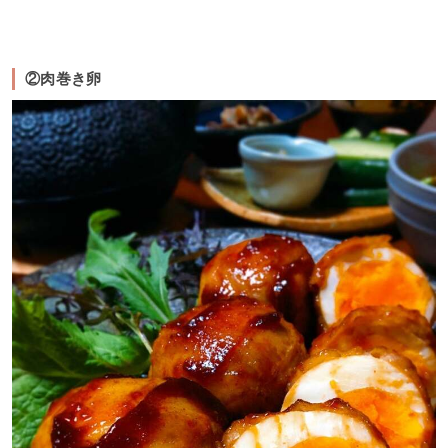
②肉巻き卵