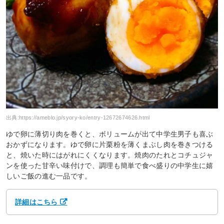
出典:
https://ameblo.jp/syory-ko/entry-12672674626.html
ゆで卵に薄切り肉を巻くと、ボリュームが出て中学生男子も喜ぶ
おかずになります。ゆで卵に片栗粉を薄くまぶし肉を巻きつける
と、焼いた時にはがれにくくなります。焼肉のたれとコチュジャ
ンを使った甘辛い味付けで、調理も簡単で食べ盛りの中学生に嬉
しいご飯の進む一品です。
詳細はこちら