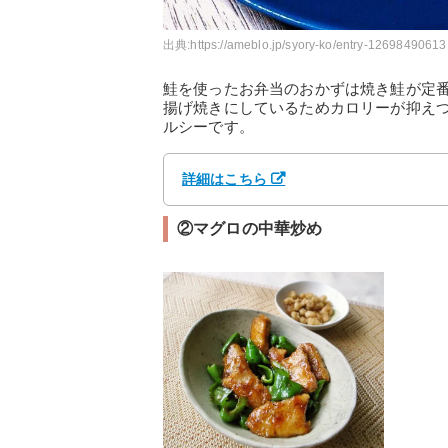
出典:
https://ameblo.jp/syory-ko/entry-12698490613
鮭を使ったお弁当のおかずは焼き鮭が定
揚げ焼きにしているためカロリーが抑え
ルシーです。
詳細はこちら
②マグロの中華炒め