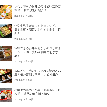
いなり寿司のお弁当の可愛い詰め方
22選！箱の形別に紹介！
2024年04月02日
中学生男子が喜ぶお弁当レシピ20
選！主菜・副菜のおかずや主食も紹
介！
2024年04月09日
冷凍できるお弁当おかずの作り置き
レシピ50選！安い＆簡単でおすす
め！
2024年05月14日
おにぎり弁当のおしゃれな詰め方20
選！箱の形別に簡単レシピで紹介！
2024年01月19日
小学生の男の子の喜ぶお弁当レシピ
27選！遠足の献立例も紹介！
2024年04月09日