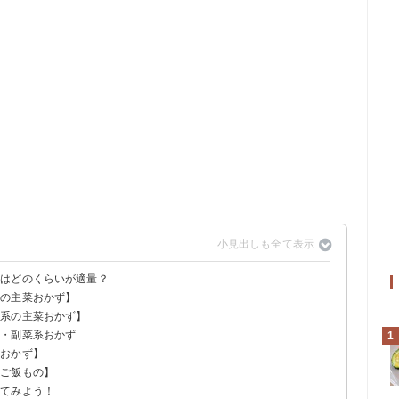
量はどのくらいが適量？
系の主菜おかず】
介系の主菜おかず】
菜・副菜系おかず
1
系おかず】
・ご飯もの】
ってみよう！