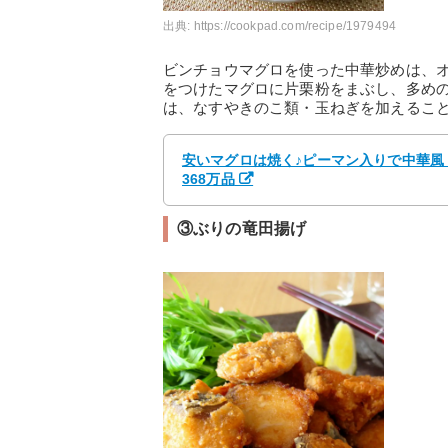
出典:
https://cookpad.com/recipe/1979494
ビンチョウマグロを使った中華炒めは、
をつけたマグロに片栗粉をまぶし、多め
は、なすやきのこ類・玉ねぎを加えるこ
安いマグロは焼く♪ピーマン入りで中華風 b
368万品
③ぶりの竜田揚げ