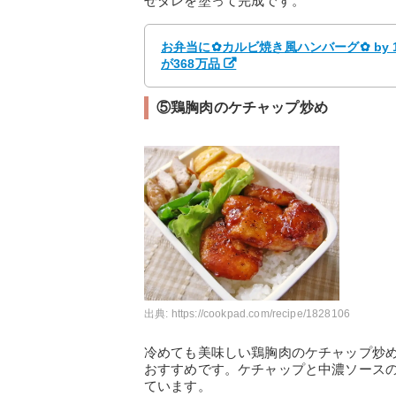
せダレを塗って完成です。
お弁当に✿カルビ焼き風ハンバーグ✿ by 
が368万品
⑤鶏胸肉のケチャップ炒め
出典:
https://cookpad.com/recipe/1828106
冷めても美味しい鶏胸肉のケチャップ炒
おすすめです。ケチャップと中濃ソース
ています。