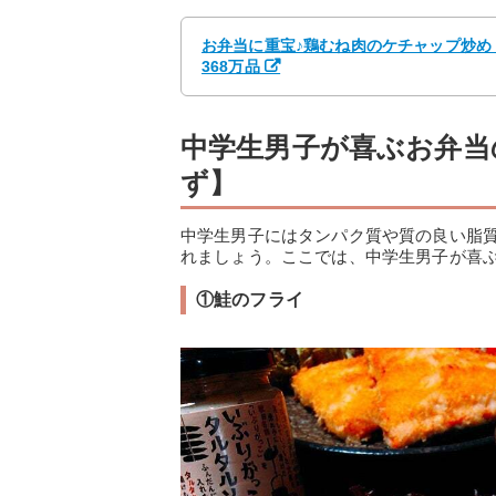
お弁当に重宝♪鶏むね肉のケチャップ炒め b
368万品
中学生男子が喜ぶお弁当
ず】
中学生男子にはタンパク質や質の良い脂
れましょう。ここでは、中学生男子が喜
①鮭のフライ