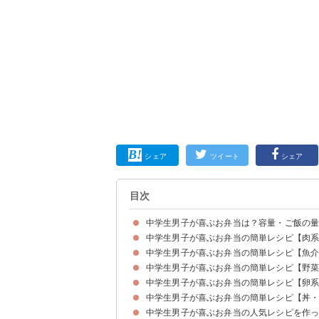
シェア
ツイート
シェア
目次
中学生男子が喜ぶお弁当は？容量・ご飯の
中学生男子が喜ぶお弁当の簡単レシピ【肉
中学生男子のお弁当は800〜900mlの容量が適切
中学生男子が喜ぶお弁当の簡単レシピ【魚
①定番の唐揚げ
②野菜嫌いでも食べられる肉巻き
③固くならない生姜焼き
④カルビ焼き風ハンバーグ
⑤鶏胸肉のケチャップ炒め
中学生男子が喜ぶお弁当の簡単レシピ【野
①鮭のフライ
②マグロの中華炒め
③ぶりの竜田揚げ
中学生男子が喜ぶお弁当の簡単レシピ【卵
①ブロッコリーのおかかマヨ和え
②ツナとコーンの人参しりしり
③作り置きも レンコンと豚肉のきんぴら
④厚揚げのカレーチーズ焼き
⑤揚げないのり塩ポテトフライ
中学生男子が喜ぶお弁当の簡単レシピ【丼
①枝豆とベーコンの卵焼き
②肉巻き卵
③甘辛卵きんちゃく
中学生男子が喜ぶお弁当の人気レシピを作
①唐揚げの大葉おにぎり
②鮭としめじの炊き込みご飯
③しっとりそぼろご飯
④スピード焼肉丼