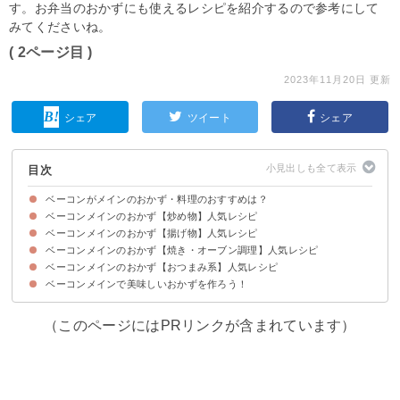
す。お弁当のおかずにも使えるレシピを紹介するので参考にして
みてくださいね。
( 2ページ目 )
2023年11月20日 更新
シェア
ツイート
シェア
目次
ベーコンがメインのおかず・料理のおすすめは？
ベーコンメインのおかず【炒め物】人気レシピ
ベーコンメインのおかず【揚げ物】人気レシピ
①ベーコンのラタトゥイユ
②ベーコンとブロッコリーのアヒージョ風
③ベーコン・ジャガイモ・しめじの炒め煮
④ベーコンとじゃがいものカレー炒め
⑤ベーコンと春キャベツのソテー
ベーコンメインのおかず【焼き・オーブン調理】人気レシピ
①ベーコン・キャベツ・チーズの春巻き
②なすのベーコン挟み揚げ
③ちくわのベーコン巻き
④大葉とチーズベーコンの揚げ春巻き
ベーコンメインのおかず【おつまみ系】人気レシピ
①厚切りベーコン焼き
②ベーコンと白菜のミルフィーユ煮
③ベーコンとほうれん草のオムレツ
④ベーコンとマッシュルームのキッシュ
⑤ベーコンとじゃがいものグラタン
⑥ベーコン入りじゃがいものガレット
⑦アスパラのベーコン巻き
⑧ベーコンとなすの重ね焼き
ベーコンメインで美味しいおかずを作ろう！
①ベーコンポテト
②ベーコンとじゃがいものお好み焼き風
③ベーコンと長芋のバター醤油炒め
④ベーコンとピーマンのコク旨炒め
⑤ベーコンとレタスのバター醤油焼き
（このページにはPRリンクが含まれています）