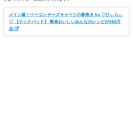
メイン級！ベーコンチーズキャベツの春巻き by ♡ひぃらぃ
♡ 【クックパッド】 簡単おいしいみんなのレシピが368万
品