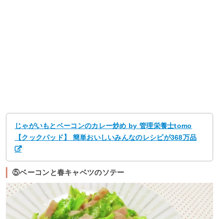
じゃがいもとベーコンのカレー炒め by 管理栄養士tomo
【クックパッド】 簡単おいしいみんなのレシピが368万品
⑤ベーコンと春キャベツのソテー