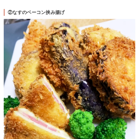
②なすのベーコン挟み揚げ