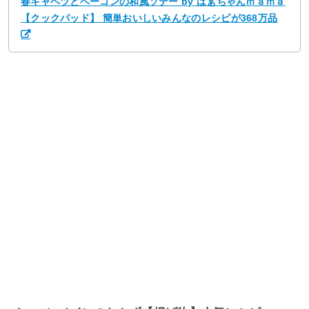
春キャベツとベーコンの和風ソテー by はぁちゃんｍａｍａ
【クックパッド】 簡単おいしいみんなのレシピが368万品