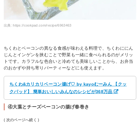
出典:
https://cookpad.com/recipe/6963463
ちくわとベーコンの異なる食感が味わえる料理で、ちくわににん
じんとインゲンを挟むことで野菜も一緒に食べられるのがメリッ
トです。カラフルな色合いと冷めても美味しいことから、お弁当
のおかずや持ち寄りパーティーなどにも使えます。
ちくわ&カリカリベーコン揚げ♡ by kayoむーみん 【クッ
クパッド】 簡単おいしいみんなのレシピが368万品
④大葉とチーズベーコンの揚げ春巻き
( 次のページへ続く )