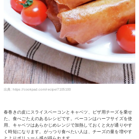
出典:
https://cookpad.com/recipe/7105100
春巻きの皮にスライスベーコンとキャベツ、ピザ用チーズを乗せ
た、食べごたえのあるレシピです。ベーコンはハーフサイズを使
用、キャベツはあらかじめレンジで加熱しておくと火が通りやす
く時短になります。がっつり食べたい人は、チーズの量を増やす
とよりボリューム感が得られます。