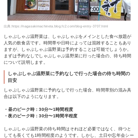
出典:
https://nagasakimachineta.blog.fc2.com/blog-entry-3707.html
しゃぶしゃぶ温野菜は、しゃぶしゃぶをメインとした食べ放題が
人気の飲食店です。時間帯や日時によっては混雑することもあり
ますが、しゃぶしゃぶ温野菜は予約することは可能でしょうか。
まずは予約なしでしゃぶしゃぶ温野菜に行った場合の、待ち時間
について説明します。
しゃぶしゃぶ温野菜に予約なしで行った場合の待ち時間の
目安
しゃぶしゃぶ温野菜に予約なしで行った場合、時間帯別の混み具
合は以下のようになります。
・昼のピーク時：30分〜1時間程度
・夜のピーク時：30分〜1時間半程度
しゃぶしゃぶ温野菜の待ち時間はそれほど必要ではなく、待つと
しても長くても1時間程度のようです。しかし、土日や忘年会シー