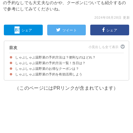
の予約なしでも大丈夫なのかや、クーポンについても紹介するの
で参考にしてみてくださいね。
2024年08月28日 更新
シェア
ツイート
シェア
目次
しゃぶしゃぶ温野菜の予約方法は？便利なのはどれ？
しゃぶしゃぶ温野菜の予約方法一覧！当日は？
しゃぶしゃぶ温野菜に予約なしで行った場合の待ち時間の目安
しゃぶしゃぶ温野菜のお得なクーポンは？
①公式サイト・公式アプリ
②ホットペッパーグルメ
③PayPayグルメ
④ぐるなび
⑤Yahoo！ロコ
⑥電話
しゃぶしゃぶ温野菜の予約を有効活用しよう
（このページにはPRリンクが含まれています）